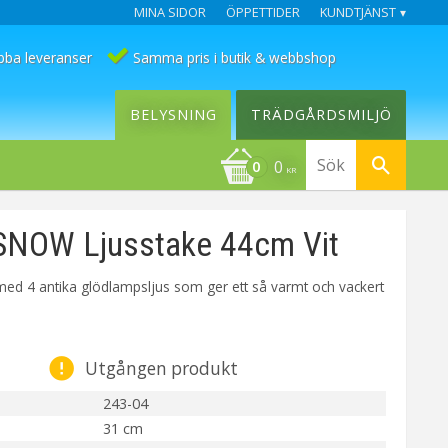
MINA SIDOR
ÖPPETTIDER
KUNDTJÄNST
bba leveranser
Samma pris i butik & webbshop
BELYSNING
TRÄDGÅRDSMILJÖ
0
KR
SNOW Ljusstake 44cm Vit
e med 4 antika glödlampsljus som ger ett så varmt och vackert
Utgången produkt
243-04
31 cm