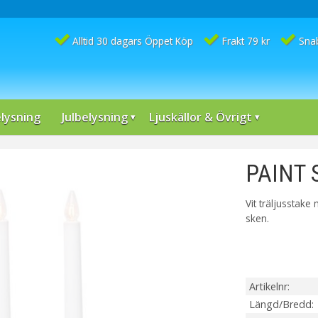
Alltid 30 dagars Öppet Köp
Frakt 79 kr
Sna
lysning
Julbelysning
Ljuskällor & Övrigt
PAINT 
Vit träljusstak
sken.
Artikelnr
Längd/Bredd