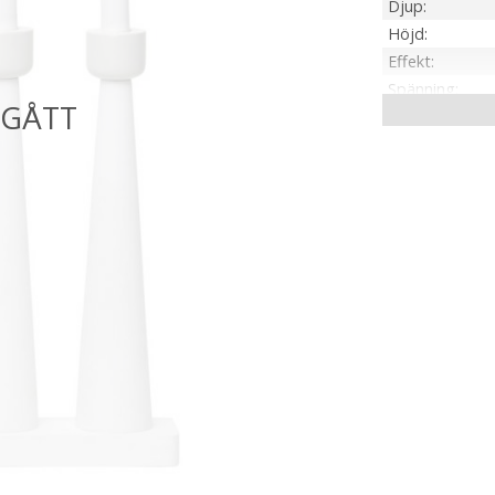
Djup
Höjd
Effekt
Spänning
IP-klass
Material / Färg
Sockel
Ljusfärg
Livslängd
Kabellängd
Spänning Ljusk
Anpassad för
Tillverkare