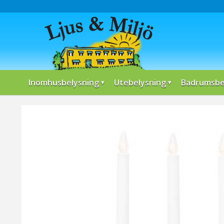
Inomhusbelysning
Utebelysning
Badrumsbe