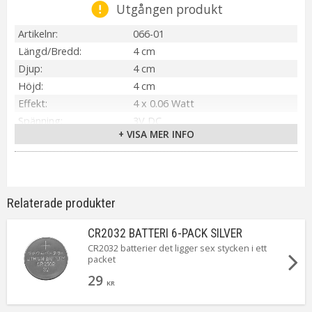
Utgången produkt
Artikelnr
066-01
Längd/Bredd
4 cm
Djup
4 cm
Höjd
4 cm
Effekt
4 x 0.06 Watt
Spänning
3V DC
+ VISA MER INFO
Material / Färg
Vit
Ljuskälla
Ingår LED
Sockel
Ej utbytbar ljuskälla
Ljusfärg
Gul
Relaterade produkter
Livslängd
ca. 5000 h
On/Off
Brytare: Av/På
CR2032 BATTERI 6-PACK SILVER
Batteri
4 st CR2032 Ingår ca.80h
CR2032 batterier det ligger sex stycken i ett
packet
Spänning Ljuskälla
3V
Tillverkare
Star Trading AB
29
KR