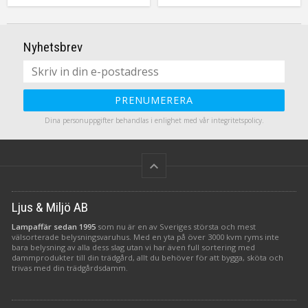
serien och har inbyggd timer.
har även en medföljande 80cm
lång kabel med USB kontakt
som enkelt går att kopplas in i
en 5V adapter, adaptern ingår
Nyhetsbrev
inte. Indikationslampan i varje
ljus lyser röd under laddning
och grön när ljuset är
färdigladdad. Även om litium
batterierna har
PRENUMERERA
överladdningsskydd så Låt EJ
ljusen ladda längre än 5 timmar
Dina personuppgifter behandlas i enlighet med vår
integritetspolicy
.
max!
keyboard_arrow_up
Ljus & Miljö AB
Lampaffär sedan 1995
som nu är en av Sveriges största och mest
välsorterade belysningsvaruhus. Med en yta på över 3000 kvm ryms inte
bara belysning av alla dess slag utan vi har även full sortering med
dammprodukter till din trädgård, allt du behöver för att bygga, sköta och
trivas med din trädgårdsdamm.