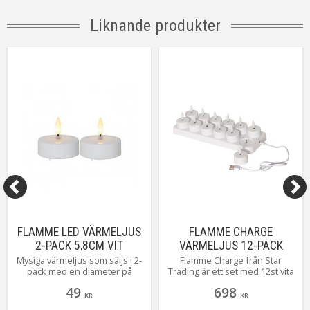
Liknande produkter
FLAMME LED VÄRMELJUS
FLAMME CHARGE
2-PACK 5,8CM VIT
VÄRMELJUS 12-PACK
28,5CM
Mysiga värmeljus som säljs i 2-
Flamme Charge från Star
pack med en diameter på
Trading är ett set med 12st vita
58mm. Lyser med flammande
värmeljus 4x5cm som är
49
698
varmvitt sken i som matchar
uppladdningsbara. Den
KR
KR
övriga produkter i Flamme
tillhörande laddningsplattan