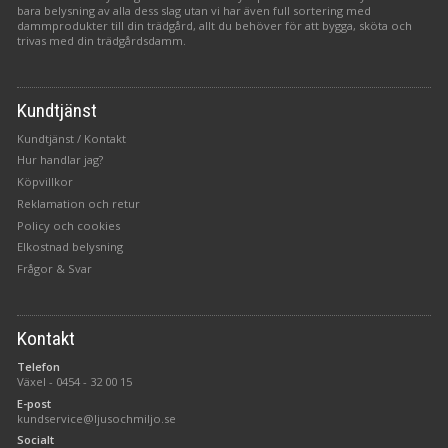
bara belysning av alla dess slag utan vi har även full sortering med
dammprodukter till din trädgård, allt du behöver för att bygga, sköta och
trivas med din trädgårdsdamm.
Kundtjänst
Kundtjänst / Kontakt
Hur handlar jag?
Köpvillkor
Reklamation och retur
Policy och cookies
Elkostnad belysning
Frågor & Svar
Kontakt
Telefon
Växel -
0454 - 32 00 15
E-post
kundservice@ljusochmiljo.se
Socialt