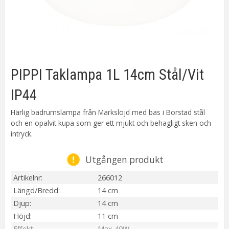
PIPPI Taklampa 1L 14cm Stål/Vit
IP44
Härlig badrumslampa från Markslöjd med bas i Borstad stål
och en opalvit kupa som ger ett mjukt och behagligt sken och
intryck.
Utgången produkt
Artikelnr
266012
Längd/Bredd
14 cm
Djup
14 cm
Höjd
11 cm
Effekt
Max 40W