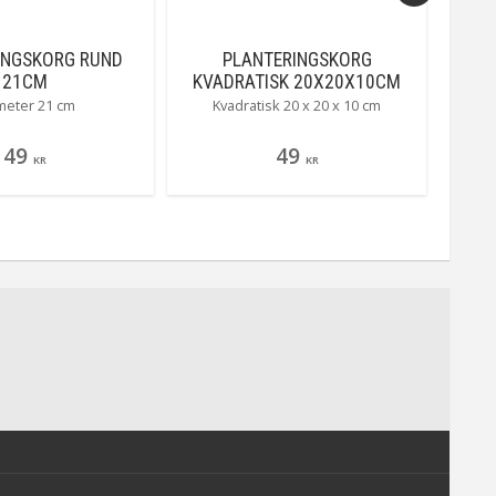
INGSKORG RUND
PLANTERINGSKORG
PL
21CM
KVADRATISK 20X20X10CM
meter 21 cm
Kvadratisk 20 x 20 x 10 cm
49
49
KR
KR