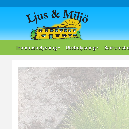
Inomhusbelysning
Utebelysning
Badrumsbe