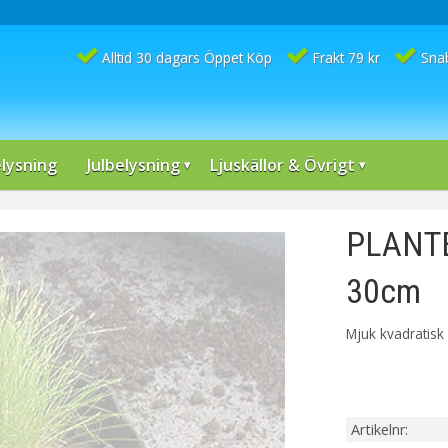
Alltid 30 dagars Öppet Köp
Frakt 79 kr
Sna
lysning
Julbelysning
Ljuskällor & Övrigt
PLANTE
30cm
Mjuk kvadratisk
Artikelnr