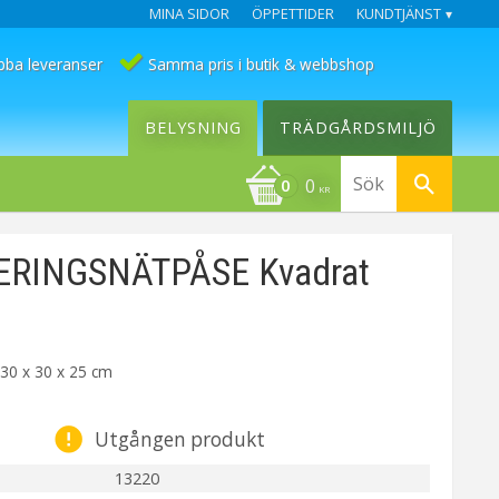
MINA SIDOR
ÖPPETTIDER
KUNDTJÄNST
bba leveranser
Samma pris i butik & webbshop
BELYSNING
TRÄDGÅRDSMILJÖ
0
KR
RINGSNÄTPÅSE Kvadrat
 30 x 30 x 25 cm
Utgången produkt
13220