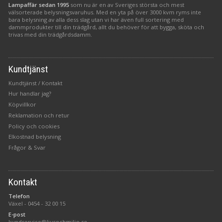
Lampaffär sedan 1995
som nu är en av Sveriges största och mest
välsorterade belysningsvaruhus. Med en yta på över 3000 kvm ryms inte
bara belysning av alla dess slag utan vi har även full sortering med
dammprodukter till din trädgård, allt du behöver för att bygga, sköta och
trivas med din trädgårdsdamm.
Kundtjänst
Kundtjänst / Kontakt
Hur handlar jag?
Köpvillkor
Reklamation och retur
Policy och cookies
Elkostnad belysning
Frågor & Svar
Kontakt
Telefon
Växel -
0454 - 32 00 15
E-post
kundservice@ljusochmiljo.se