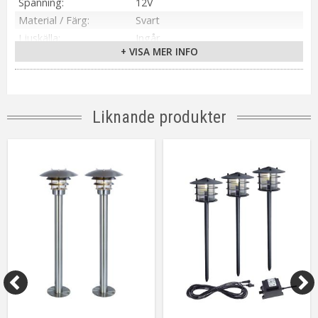
Spänning
12V
Material / Färg
Svart
Ljuskälla
Ingår
+ VISA MER INFO
Sockel
G4
Ljusfärg
Varmvit (3100K)
Kabellängd
150 cm
Tillverkare
Oriva
Liknande produkter