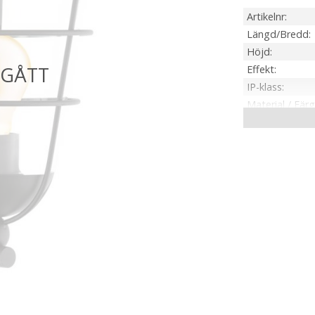
Artikelnr
Längd/Bredd
Höjd
Effekt
IP-klass
Material / Färg
Ljuskälla
Sockel
Energiklass
Spänning Ljusk
Övriga mått
Tillverkare