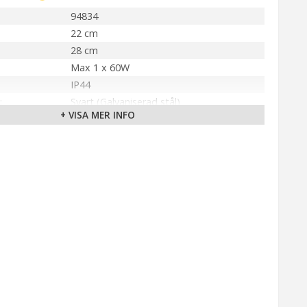
94834
22 cm
28 cm
Max 1 x 60W
IP44
Svart (Galvaniserad stål)
+ VISA MER INFO
Ingår Ej
E27
A++ - E
älla
220-240V 50/60Hz
Bygger ut 28 cm
Eglo