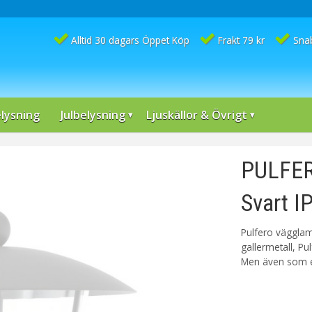
Alltid 30 dagars Öppet Köp
Frakt 79 kr
Sna
lysning
Julbelysning
Ljuskällor & Övrigt
PULFER
Svart I
Pulfero vägglam
gallermetall, P
Men även som e