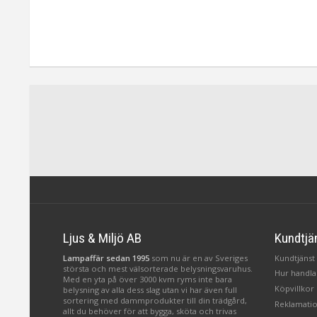
Ljus & Miljö AB
Kundtjä
Lampaffär sedan 1995
som nu är en av Sveriges
Kundtjänst 
största och mest välsorterade belysningsvaruhus.
Hur handlar
Med en yta på över 3000 kvm ryms inte bara
Köpvillkor
belysning av alla dess slag utan vi har även full
sortering med dammprodukter till din trädgård,
Reklamatio
allt du behöver för att bygga, sköta och trivas