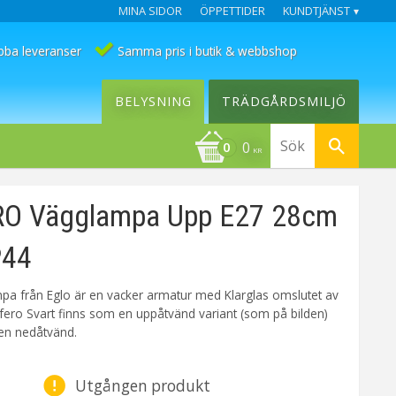
MINA SIDOR
ÖPPETTIDER
KUNDTJÄNST
bba leveranser
Samma pris i butik & webbshop
BELYSNING
TRÄDGÅRDSMILJÖ
0
KR
O Vägglampa Upp E27 28cm
P44
pa från Eglo är en vacker armatur med Klarglas omslutet av
ulfero Svart finns som en uppåtvänd variant (som på bilden)
n nedåtvänd.
Utgången produkt