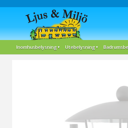
Inomhusbelysning
Utebelysning
Badrumsbe