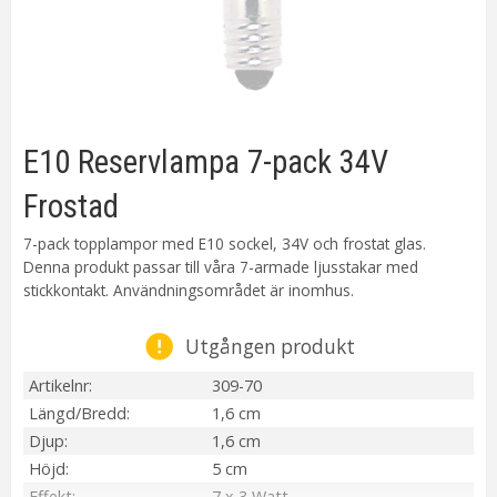
E10 Reservlampa 7-pack 34V
Frostad
7-pack topplampor med E10 sockel, 34V och frostat glas.
Denna produkt passar till våra 7-armade ljusstakar med
stickkontakt. Användningsområdet är inomhus.
Utgången produkt
Artikelnr
309-70
Längd/Bredd
1,6 cm
Djup
1,6 cm
Höjd
5 cm
Effekt
7 x 3 Watt