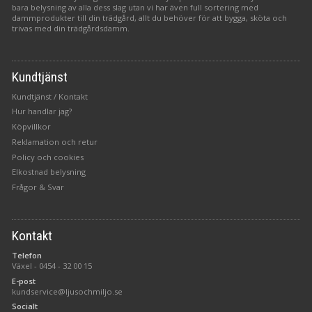
bara belysning av alla dess slag utan vi har även full sortering med
dammprodukter till din trädgård, allt du behöver för att bygga, sköta och
trivas med din trädgårdsdamm.
Kundtjänst
Kundtjänst / Kontakt
Hur handlar jag?
Köpvillkor
Reklamation och retur
Policy och cookies
Elkostnad belysning
Frågor & Svar
Kontakt
Telefon
Växel -
0454 - 32 00 15
E-post
kundservice@ljusochmiljo.se
Socialt