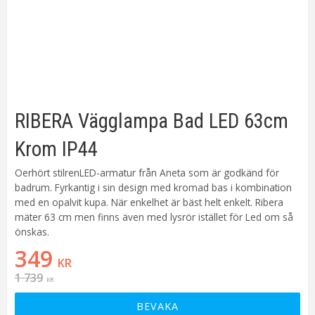
RIBERA Vägglampa Bad LED 63cm
Krom IP44
Oerhört stilrenLED-armatur från Aneta som är godkänd för
badrum. Fyrkantig i sin design med kromad bas i kombination
med en opalvit kupa. När enkelhet är bäst helt enkelt. Ribera
mäter 63 cm men finns även med lysrör istället för Led om så
önskas.
Nedsatt pris:
349
KR
Ordinarie pris:
1 739
KR
BEVAKA