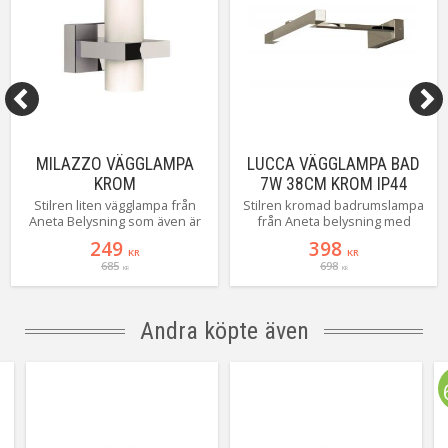
Färgåtergivning (RA)
Ra>=80
Anpassad för
Badrum
Tillverkare
Aneta Belysning AB
MILAZZO VÄGGLAMPA
LUCCA VÄGGLAMPA BAD
KROM
7W 38CM KROM IP44
Stilren liten vägglampa från
Stilren kromad badrumslampa
Aneta Belysning som även är
från Aneta belysning med
godkänd för badrum! Bara en
integrerad LED på 7 W med ett
249
398
sån sak :-)
ljusflöde på 600 Lumen,
KR
KR
685
698
perfekt armatur att placera
KR
KR
ovanför badrumsspegeln.
Lucca har dessutom en
väggarm som bygger ut 20
Andra köpte även
centimeter vilket gör att hen i
vissa fall även kan monteras
ovanför ett badrumsskåp och
ändå nå fram över skåpet med
lyset.