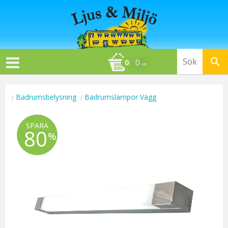
0
KR
Badrumsbelysning
Badrumslampor Vägg
SPARA
80
%