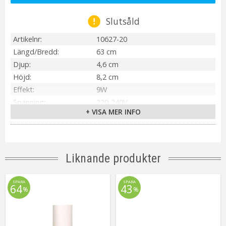
Slutsåld
Artikelnr
10627-20
Längd/Bredd
63 cm
Djup
4,6 cm
Höjd
8,2 cm
Effekt
9W
Spänning
220-240V
+ VISA MER INFO
IP-klass
IP44
Material / Färg
Krom
Ljuskälla
9W
Sockel
Integrerad ljuskälla
Liknande produkter
Ljusfärg
3000K
Lumen
550lm
SPARA
SPARA
64
43
%
%
Livslängd
ca.30000h
Installation
Fast montering
Energiklass
A