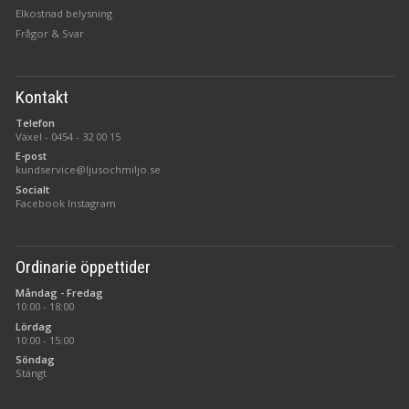
Elkostnad belysning
Frågor & Svar
Kontakt
Telefon
Växel -
0454 - 32 00 15
E-post
kundservice@ljusochmiljo.se
Socialt
Facebook
Instagram
Ordinarie öppettider
Måndag - Fredag
10:00 - 18:00
Lördag
10:00 - 15:00
Söndag
Stängt