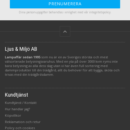
PRENUMERERA
Dina personuppgifter behandlas i enlighet med vår
integritetspolicy
.
keyboard_arrow_up
Ljus & Miljö AB
Lampaffär sedan 1995
som nu är en av Sveriges största och mest
välsorterade belysningsvaruhus. Med en yta på över 3000 kvm ryms inte
bara belysning av alla dess slag utan vi har även full sortering med
dammprodukter till din trädgård, allt du behöver för att bygga, sköta och
trivas med din trädgårdsdamm.
Kundtjänst
Kundtjänst / Kontakt
Hur handlar jag?
Köpvillkor
Reklamation och retur
Policy och cookies