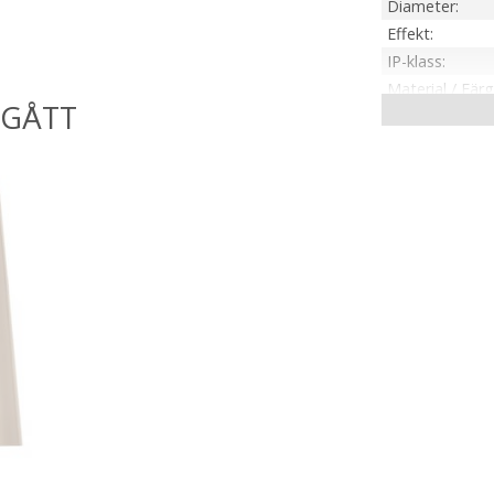
Diameter
Effekt
IP-klass
Material / Färg
Sockel
Montering
On/Off
Kabellängd
Installation
Spänning Ljusk
Skärmstorlek
Tillverkare