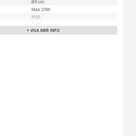
Ø9 cm
Max 25W
IP20
Guld
+ VISA MER INFO
E14
Takkrok
Brytare på kabel
350 cm (Transparent)
Väggkontakt
älla
230V
9 cm
Markslöjd