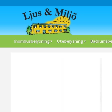
Inomhusbelysning
Utebelysning
Badrumsbe