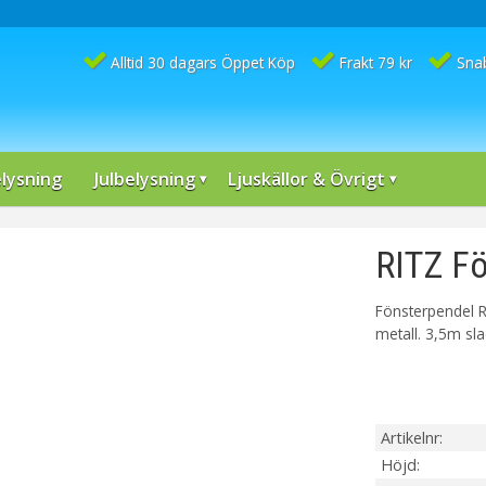
Alltid 30 dagars Öppet Köp
Frakt 79 kr
Sna
lysning
Julbelysning
Ljuskällor & Övrigt
RITZ F
Fönsterpendel R
metall. 3,5m sl
Artikelnr
Höjd