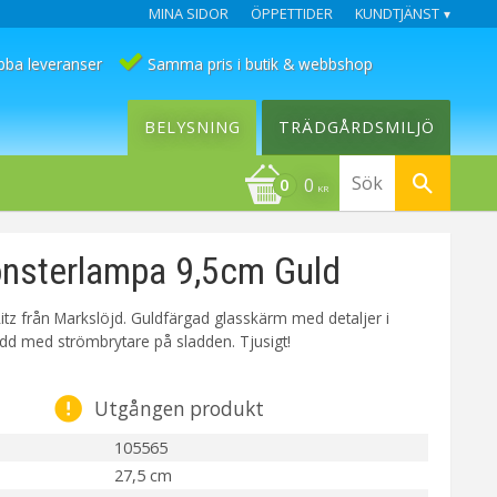
MINA SIDOR
ÖPPETTIDER
KUNDTJÄNST
bba leveranser
Samma pris i butik & webbshop
BELYSNING
TRÄDGÅRDSMILJÖ
0
KR
önsterlampa 9,5cm Guld
itz från Markslöjd. Guldfärgad glasskärm med detaljer i
add med strömbrytare på sladden. Tjusigt!
Utgången produkt
105565
27,5 cm