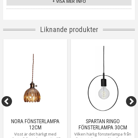
+ VISA MER INFO
Sockel
E14
Kabellängd
110 cm
Tillverkare
Oriva
Liknande produkter
NORA FÖNSTERLAMPA
SPARTAN RINGO
12CM
FÖNSTERLAMPA 30CM
ANTIKMÄSSING/AMBER
SVART
Visst är det härligt med
Vilken härlig fönsterlampa från