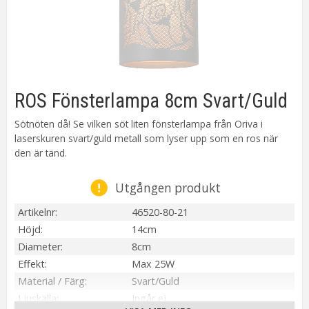
ROS Fönsterlampa 8cm Svart/Guld
Sötnöten då! Se vilken söt liten fönsterlampa från Oriva i
laserskuren svart/guld metall som lyser upp som en ros när
den är tänd.
Utgången produkt
Artikelnr
46520-80-21
Höjd
14cm
Diameter
8cm
Effekt
Max 25W
Material / Färg
Svart/Guld
Ljuskälla
Ingår ej