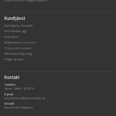
trivas med din trädgårdsdamm.
Kundtjänst
Kundtjänst / Kontakt
Hur handlar jag?
Köpvillkor
Reklamation och retur
Policy och cookies
Elkostnad belysning
Frågor & Svar
Kontakt
Telefon
Växel -
0454 - 32 00 15
E-post
kundservice@ljusochmiljo.se
Socialt
Facebook
Instagram