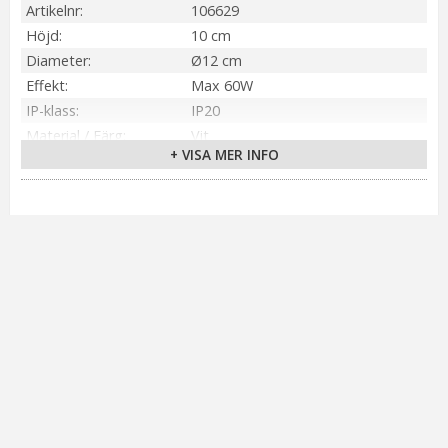
Artikelnr
106629
Höjd
10 cm
Diameter
Ø12 cm
Effekt
Max 60W
IP-klass
IP20
Material / Färg
Vit
+ VISA MER INFO
Ljuskälla
Ingår ej
Sockel
E27
On/Off
Inbyggd brytare
Kabellängd
200 cm (Svart textil)
Installation
Väggkontakt
Spänning Ljuskälla
230V
Övriga mått
Fot 12 cm
Tillverkare
Markslöjd