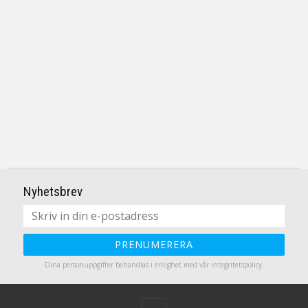
Nyhetsbrev
PRENUMERERA
Dina personuppgifter behandlas i enlighet med vår
integritetspolicy
.