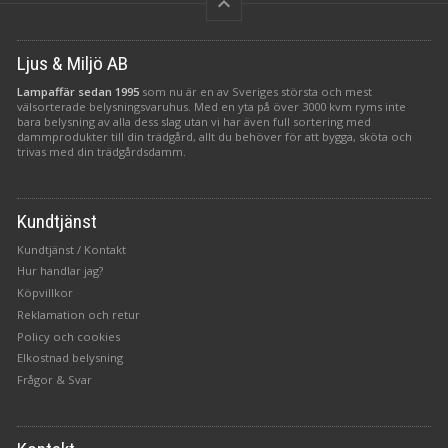
keyboard_arrow_up
Ljus & Miljö AB
Lampaffär sedan 1995
som nu är en av Sveriges största och mest
välsorterade belysningsvaruhus. Med en yta på över 3000 kvm ryms inte
bara belysning av alla dess slag utan vi har även full sortering med
dammprodukter till din trädgård, allt du behöver för att bygga, sköta och
trivas med din trädgårdsdamm.
Kundtjänst
Kundtjänst / Kontakt
Hur handlar jag?
Köpvillkor
Reklamation och retur
Policy och cookies
Elkostnad belysning
Frågor & Svar