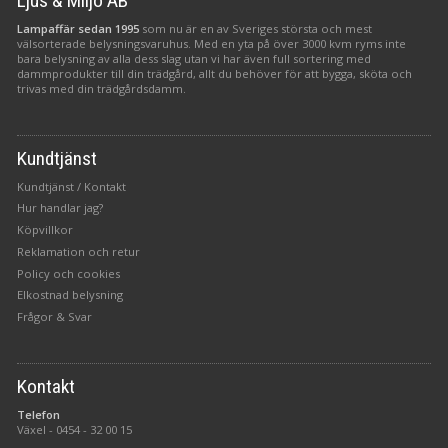
Ljus & Miljö AB
Lampaffär sedan 1995
som nu är en av Sveriges största och mest
välsorterade belysningsvaruhus. Med en yta på över 3000 kvm ryms inte
bara belysning av alla dess slag utan vi har även full sortering med
dammprodukter till din trädgård, allt du behöver för att bygga, sköta och
trivas med din trädgårdsdamm.
Kundtjänst
Kundtjänst / Kontakt
Hur handlar jag?
Köpvillkor
Reklamation och retur
Policy och cookies
Elkostnad belysning
Frågor & Svar
Kontakt
Telefon
Växel -
0454 - 32 00 15