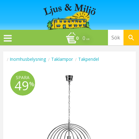
0
KR
Inomhusbelysning
Taklampor
Takpendel
SPARA
49
%