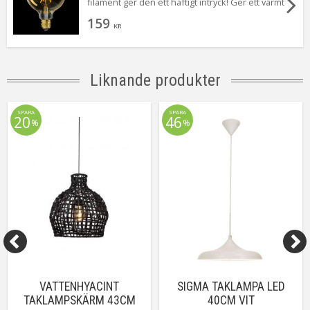
filament ger den ett häftigt intryck! Ger ett varmt
och behagligt sken.
159
KR
Liknande produkter
SPARA
SPARA
20
46
%
%
VATTENHYACINT
SIGMA TAKLAMPA LED
TAKLAMPSKÄRM 43CM
40CM VIT