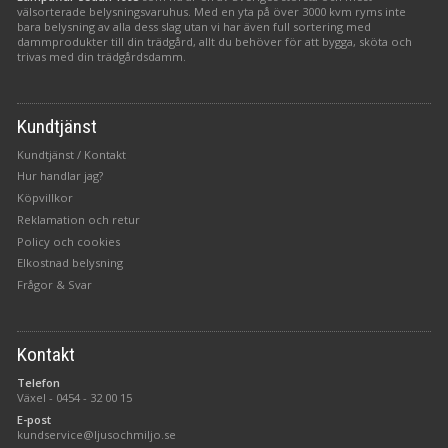
välsorterade belysningsvaruhus. Med en yta på över 3000 kvm ryms inte
bara belysning av alla dess slag utan vi har även full sortering med
dammprodukter till din trädgård, allt du behöver för att bygga, sköta och
trivas med din trädgårdsdamm.
Kundtjänst
Kundtjänst / Kontakt
Hur handlar jag?
Köpvillkor
Reklamation och retur
Policy och cookies
Elkostnad belysning
Frågor & Svar
Kontakt
Telefon
Växel -
0454 - 32 00 15
E-post
kundservice@ljusochmiljo.se