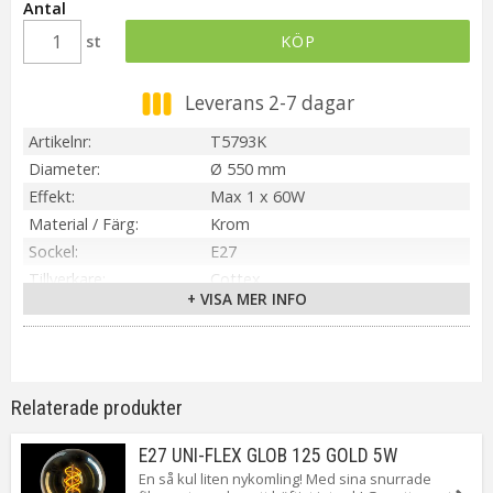
Antal
st
KÖP
Leverans 2-7 dagar
Artikelnr
T5793K
Diameter
Ø 550 mm
Effekt
Max 1 x 60W
Material / Färg
Krom
Sockel
E27
Tillverkare
Cottex
+ VISA MER INFO
Relaterade produkter
E27 UNI-FLEX GLOB 125 GOLD 5W
En så kul liten nykomling! Med sina snurrade