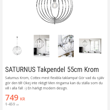
SATURNUS Takpendel 55cm Krom
Saturnus Krom, Cottex mest flexibla taklampa! Gör vad du själv
gör den till! Okej inte riktigt! Men ringarna kan du ställa som du
vill i alla fall :-) En härligt modern design.
Nedsatt pris:
749
KR
Ordinarie pris:
1 459
KR