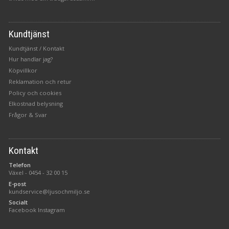
Kundtjänst
Kundtjänst / Kontakt
Hur handlar jag?
Köpvillkor
Reklamation och retur
Policy och cookies
Elkostnad belysning
Frågor & Svar
Kontakt
Telefon
Växel -
0454 - 32 00 15
E-post
kundservice@ljusochmiljo.se
Socialt
Facebook
Instagram