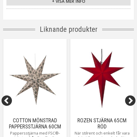
+ VISA MER INFO
IP-klass
IP20
Ljuskälla
Ingår ej
Sockel
E14
Kabellängd
350 cm
Liknande produkter
Energiklass
CAE
Tillverkare
Star Trading AB
COTTON MÖNSTRAD
ROZEN STJÄRNA 65CM
PAPPERSSTJÄRNA 60CM
RÖD
BEIGE/GRÖN
Pappersstjärna med FSC®-
När stilrent och enkelt får vara