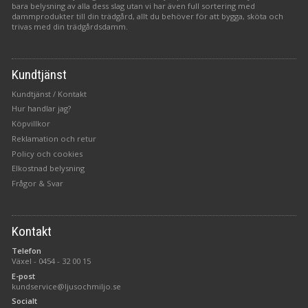
bara belysning av alla dess slag utan vi har även full sortering med
dammprodukter till din trädgård, allt du behöver för att bygga, sköta och
trivas med din trädgårdsdamm.
Kundtjänst
Kundtjänst / Kontakt
Hur handlar jag?
Köpvillkor
Reklamation och retur
Policy och cookies
Elkostnad belysning
Frågor & Svar
Kontakt
Telefon
Växel -
0454 - 32 00 15
E-post
kundservice@ljusochmiljo.se
Socialt