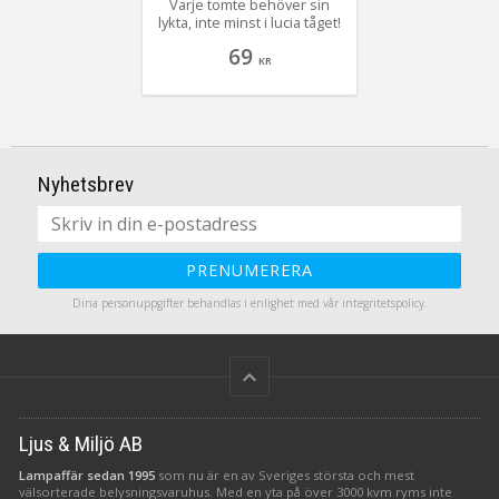
Varje tomte behöver sin
lykta, inte minst i lucia tåget!
Här en söt röd lykta som
69
drivs med batteri som ingår
KR
dessutom!
Nyhetsbrev
PRENUMERERA
Dina personuppgifter behandlas i enlighet med vår
integritetspolicy
.
keyboard_arrow_up
Ljus & Miljö AB
Lampaffär sedan 1995
som nu är en av Sveriges största och mest
välsorterade belysningsvaruhus. Med en yta på över 3000 kvm ryms inte