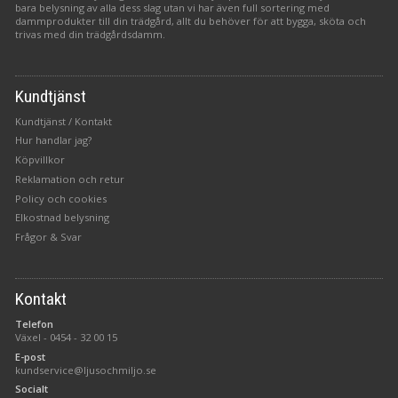
bara belysning av alla dess slag utan vi har även full sortering med
dammprodukter till din trädgård, allt du behöver för att bygga, sköta och
trivas med din trädgårdsdamm.
Kundtjänst
Kundtjänst / Kontakt
Hur handlar jag?
Köpvillkor
Reklamation och retur
Policy och cookies
Elkostnad belysning
Frågor & Svar
Kontakt
Telefon
Växel -
0454 - 32 00 15
E-post
kundservice@ljusochmiljo.se
Socialt