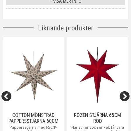
+ VISA MER INFO
IP-klass
IP20
Ljuskälla
Ingår ej
Sockel
E14
Kabellängd
350 cm
Liknande produkter
Energiklass
CAE
Tillverkare
Star Trading AB
COTTON MÖNSTRAD
ROZEN STJÄRNA 65CM
PAPPERSSTJÄRNA 60CM
RÖD
BEIGE/GRÖN
Pappersstjärna med FSC®-
När stilrent och enkelt får vara