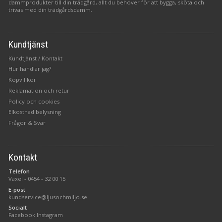
dammprodukter till din trädgård, allt du behöver för att bygga, sköta och
trivas med din trädgårdsdamm.
Kundtjänst
Kundtjänst / Kontakt
Hur handlar jag?
Köpvillkor
Reklamation och retur
Policy och cookies
Elkostnad belysning
Frågor & Svar
Kontakt
Telefon
Växel -
0454 - 32 00 15
E-post
kundservice@ljusochmiljo.se
Socialt
Facebook
Instagram