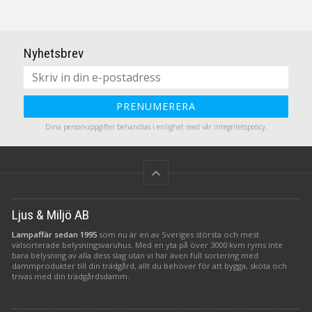
Nyhetsbrev
PRENUMERERA
Dina personuppgifter behandlas i enlighet med vår
integritetspolicy
.
keyboard_arrow_up
Ljus & Miljö AB
Lampaffär sedan 1995
som nu är en av Sveriges största och mest
välsorterade belysningsvaruhus. Med en yta på över 3000 kvm ryms inte
bara belysning av alla dess slag utan vi har även full sortering med
dammprodukter till din trädgård, allt du behöver för att bygga, sköta och
trivas med din trädgårdsdamm.