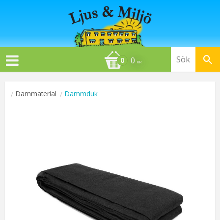
0
KR
Dammaterial
Dammduk