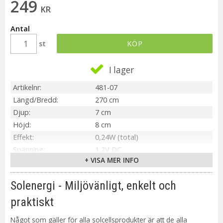
249
KR
Antal
st
KÖP
I lager
Artikelnr
481-07
Längd/Bredd
270 cm
Djup
7 cm
Höjd
8 cm
Effekt
0,24W (total)
Spänning
1,2V DC
+ VISA MER INFO
IP-klass
IP44
Material / Färg
Rökfärgad
Solenergi - Miljövänligt, enkelt och
Ljuskälla
Inbyggd LED
Sockel
Integrerad
praktiskt
Ljusfärg
Varmvit
Något som gäller för alla solcellsprodukter är att de alla