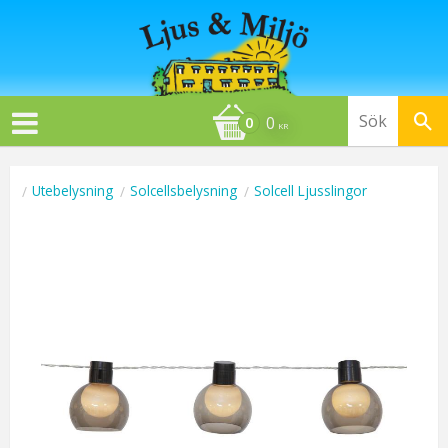
0
KR
Utebelysning
Solcellsbelysning
Solcell Ljusslingor