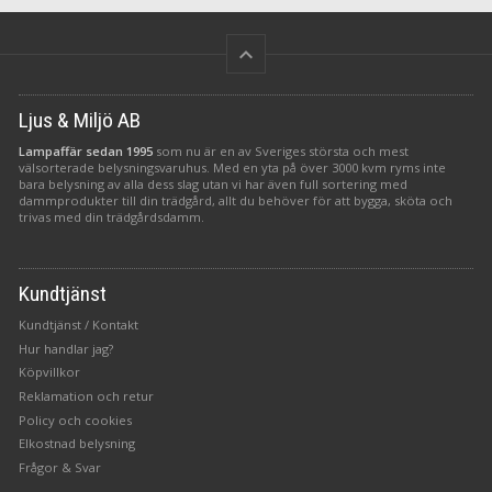
keyboard_arrow_up
Ljus & Miljö AB
Lampaffär sedan 1995
som nu är en av Sveriges största och mest
välsorterade belysningsvaruhus. Med en yta på över 3000 kvm ryms inte
bara belysning av alla dess slag utan vi har även full sortering med
dammprodukter till din trädgård, allt du behöver för att bygga, sköta och
trivas med din trädgårdsdamm.
Kundtjänst
Kundtjänst / Kontakt
Hur handlar jag?
Köpvillkor
Reklamation och retur
Policy och cookies
Elkostnad belysning
Frågor & Svar