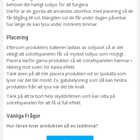
Livslängd
ca.10000 tim
behöver lite härligt solljus för att fungera.
Kabellängd
200cm
Därför är de gjorda att användas utomhus med placering så de
Batteri
1st AA laddbart NiMH ingår. Lystid
får tillgång till sol. Mängden sol de får under dagen påverkar
ca 5h.
hur länge de kan lysa under mörkrets timmar.
Sensor
Ljusrelä
Placering
Anpassad för
Utomhus
Eftersom produktens batterier laddas av solljuset så är det
Tillverkare
Star Trading AB
viktigt att solcellspanelen får så mycket solljus som möjligt.
Placera därför gärna produkten så att solcellspanelen hamnar i
riktning mot solen för bästa effekt.
Tänk även på att inte placera produkten vid en ljuskälla som
lyser när det blir mörkt. Ex. gatubelysning som då kan hindra
produkten från att lysa när det blir kväll.
Tänk på att ta bort hela skyddsfilmen som kan sitta på
solcellspanelen för att få ut full effekt.
Vanliga Frågor
Hur länge lyser produkten på en laddning?
Vid optimal laddning lyser den ca 5-6 timmar, men antal Lumen
(ljusstyrka) eller andra funktioner påverkar lystiden.