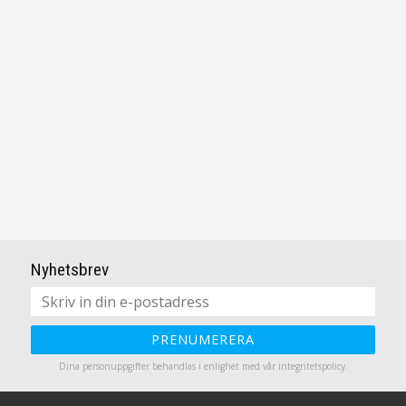
Tillverkare
Star Trading AB
Nyhetsbrev
PRENUMERERA
Dina personuppgifter behandlas i enlighet med vår
integritetspolicy
.