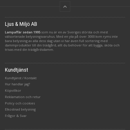
keyboard_arrow_up
Ljus & Miljö AB
Lampaffär sedan 1995
som nu är en av Sveriges största och mest
välsorterade belysningsvaruhus. Med en yta på över 3000 kvm ryms inte
bara belysning av alla dess slag utan vi har även full sortering med
dammprodukter till din trädgård, allt du behöver för att bygga, sköta och
trivas med din trädgårdsdamm.
Kundtjänst
Kundtjänst / Kontakt
Hur handlar jag?
Köpvillkor
Reklamation och retur
Policy och cookies
Elkostnad belysning
Frågor & Svar