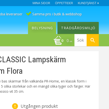
MINA SIDOR
ÖPPETTIDER
KUNDTJÄNST
bba leveranser
Samma pris i butik & webbshop
BELYSNING
TRÄDGÅRDSMILJÖ
0
KR
CLASSIC Lampskärm
m Flora
ie bas skärmar från välkända PR-Home, en klassik form i
 5 olika storlekar och en mängd olika tyger och färger. Här
assico vit 35 cm.
Utgången produkt