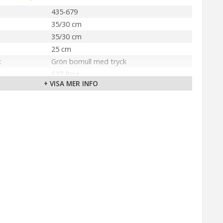
435-679
35/30 cm
35/30 cm
25 cm
Grön bomull med tryck
E27 Ring
+ VISA MER INFO
Inomhus
PR Home