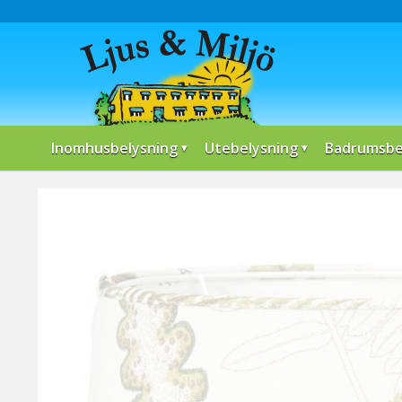
Inomhusbelysning
Utebelysning
Badrumsbe