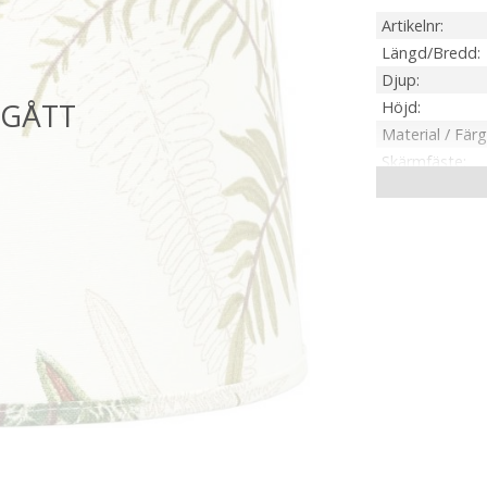
Artikelnr
Längd/Bredd
Djup
Höjd
Material / Färg
Skärmfäste
Anpassad för
Tillverkare