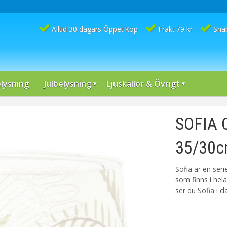
Alltid 30 dagars Öppet Köp
Frakt 79 kr
Sna
lysning
Julbelysning
Ljuskällor & Övrigt
SOFIA 
35/30c
Sofia är en ser
som finns i hela
ser du Sofia i cl