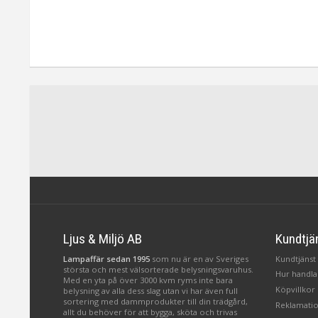
Ljus & Miljö AB
Kundtjä
Lampaffär sedan 1995
som nu är en av Sveriges
Kundtjänst 
största och mest välsorterade belysningsvaruhus.
Hur handlar
Med en yta på över 3000 kvm ryms inte bara
Köpvillkor
belysning av alla dess slag utan vi har även full
sortering med dammprodukter till din trädgård,
Reklamatio
allt du behöver för att bygga, sköta och trivas