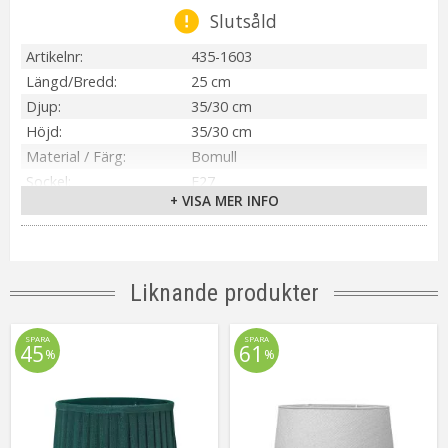
Slutsåld
Artikelnr
435-1603
Längd/Bredd
25 cm
Djup
35/30 cm
Höjd
35/30 cm
Material / Färg
Bomull
Sockel
E27
+ VISA MER INFO
Skärmfäste
E27 Ringfäste
Anpassad för
Inomhus
Tillverkare
PR Home
Liknande produkter
SPARA
SPARA
45
61
%
%