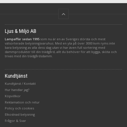
keyboard_arrow_up
Ljus & Miljö AB
Lampaffär sedan 1995
som nu är en av Sveriges största och mest
välsorterade belysningsvaruhus. Med en yta på över 3000 kvm ryms inte
bara belysning av alla dess slag utan vi har även full sortering med
dammprodukter till din trädgård, allt du behöver för att bygga, sköta och
trivas med din trädgårdsdamm.
Kundtjänst
Kundtjänst / Kontakt
Hur handlar jag?
Köpvillkor
Reklamation och retur
Policy och cookies
Elkostnad belysning
Frågor & Svar