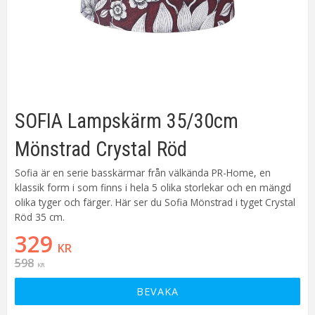
SOFIA Lampskärm 35/30cm
Mönstrad Crystal Röd
Sofia är en serie basskärmar från välkända PR-Home, en
klassik form i som finns i hela 5 olika storlekar och en mängd
olika tyger och färger. Här ser du Sofia Mönstrad i tyget Crystal
Röd 35 cm.
Nedsatt pris:
329
KR
Ordinarie pris:
598
KR
BEVAKA