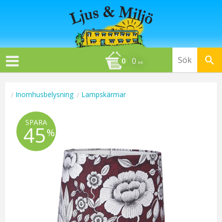
0
KR
Inomhusbelysning
Lampskärmar
SPARA
45
%