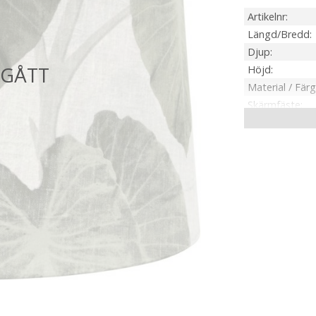
Artikelnr
Längd/Bredd
Djup
Höjd
Material / Färg
Skärmfäste
Anpassad för
Tillverkare