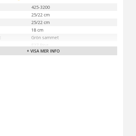
425-3200
25/22 cm
25/22 cm
18 cm
Grön sammet
E27 Ring
+ VISA MER INFO
Inomhus
PR Home