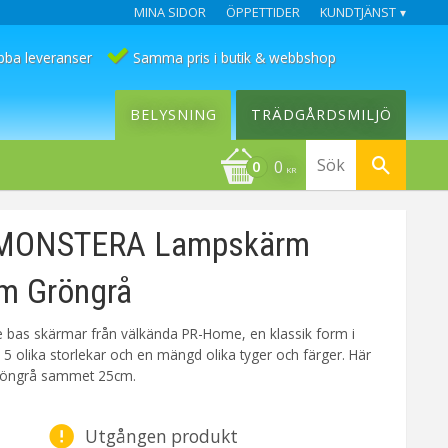
MINA SIDOR
ÖPPETTIDER
KUNDTJÄNST
bba leveranser
Samma pris i butik & webbshop
BELYSNING
TRÄDGÅRDSMILJÖ
0
KR
 MONSTERA Lampskärm
m Gröngrå
ie bas skärmar från välkända PR-Home, en klassik form i
 5 olika storlekar och en mängd olika tyger och färger. Här
gröngrå sammet 25cm.
Utgången produkt