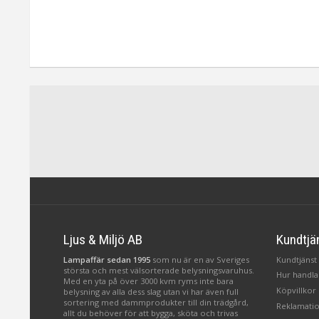
Ljus & Miljö AB
Kundtjä
Lampaffär sedan 1995
som nu är en av Sveriges
Kundtjänst 
största och mest välsorterade belysningsvaruhus.
Hur handlar
Med en yta på över 3000 kvm ryms inte bara
Köpvillkor
belysning av alla dess slag utan vi har även full
sortering med dammprodukter till din trädgård,
Reklamatio
allt du behöver för att bygga, sköta och trivas