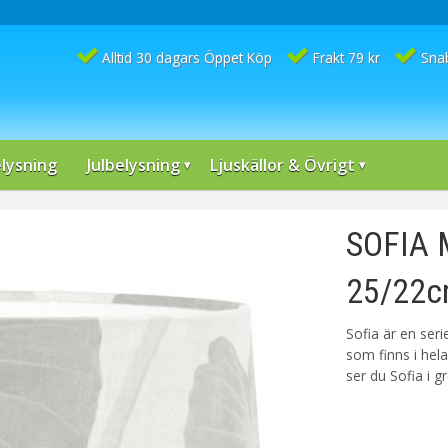
Alltid 30 dagars Öppet Köp
Frakt 79 kr
Sna
lysning
Julbelysning
Ljuskällor & Övrigt
SOFIA
25/22c
Sofia är en ser
som finns i hela
ser du Sofia i 