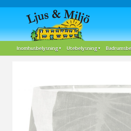
Inomhusbelysning
Utebelysning
Badrumsbe