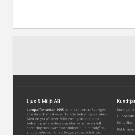
Ljus & Miljö AB
Kundtjä
Lampaffär sedan 1995
som nu är en av Sveriges
Kundtjänst 
största och mest välsorterade belysningsvaruhus.
Hur handlar
Med en yta på över 3000 kvm ryms inte bara
Köpvillkor
belysning av alla dess slag utan vi har även full
sortering med dammprodukter till din trädgård,
Reklamatio
allt du behöver för att bygga, sköta och trivas