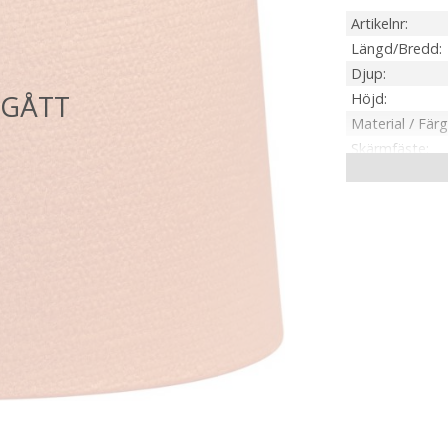
Artikelnr
Längd/Bredd
Djup
Höjd
Material / Färg
Skärmfäste
Anpassad för
Tillverkare