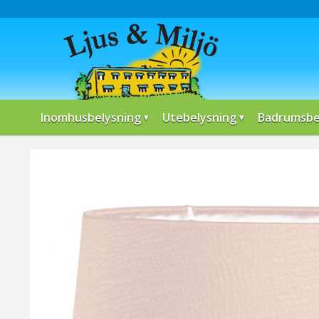
Inomhusbelysning
Utebelysning
Badrumsbe