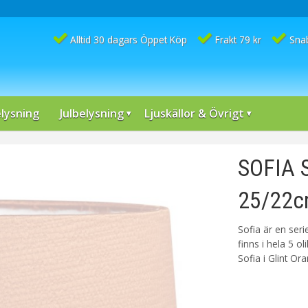
Alltid 30 dagars Öppet Köp
Frakt 79 kr
Sna
lysning
Julbelysning
Ljuskällor & Övrigt
SOFIA 
25/22cm
Sofia är en ser
finns i hela 5 o
Sofia i Glint O