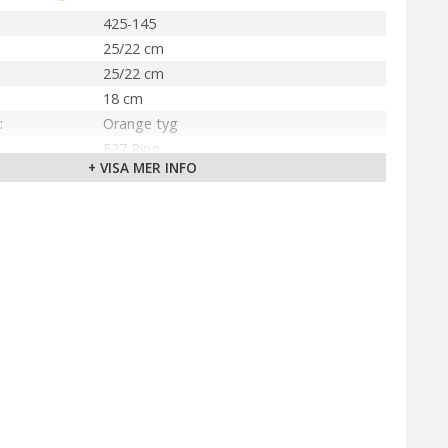
425-145
25/22 cm
25/22 cm
18 cm
Orange tyg
E27 Ring
+ VISA MER INFO
Inomhus
PR Home