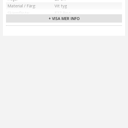
Material / Färg
Vit tyg
Skärmfäste
E27 Ring
+ VISA MER INFO
Anpassad för
Inomhus
Tillverkare
PR Home