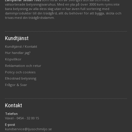
välsorterade belysningsvaruhus. Med en yta på över 3000 kvm ryms inte
bara belysning av alla dess slag utan vi har även full sortering med
dammprodukter till din trädgård, allt du behöver för att bygga, sköta och
trivas med din trädgårdsdamm.
Kundtjänst
Kundtjänst / Kontakt
Hur handlar jag?
Köpvillkor
Reklamation och retur
Policy och cookies
Elkostnad belysning
Frågor & Svar
Kontakt
Telefon
Växel -
0454 - 32 00 15
E-post
kundservice@ljusochmiljo.se