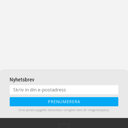
Nyhetsbrev
PRENUMERERA
Dina personuppgifter behandlas i enlighet med vår
integritetspolicy
.