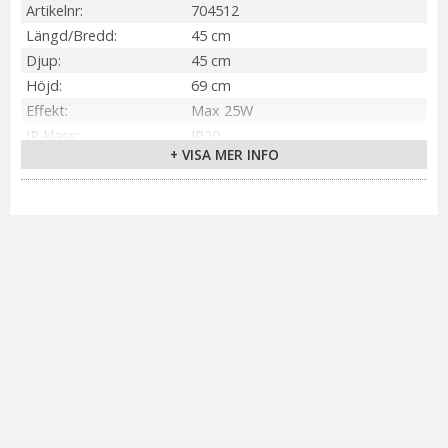
Artikelnr
704512
Längd/Bredd
45 cm
Djup
45 cm
Höjd
69 cm
Effekt
Max 25W
IP-klass
IP20
+ VISA MER INFO
Material / Färg
Svart, Vit (Trä)
Ljuskälla
Ingår Ej
Sockel
E14
On/Off
Brytare på kabel
Kabellängd
200 cm (Svart)
Spänning Ljuskälla
230V
Övriga mått
Lampfot 10 cm
Skärminfo
Vit (Papper)
Anslutning
Väggkontakt
Tillverkare
Markslöjd