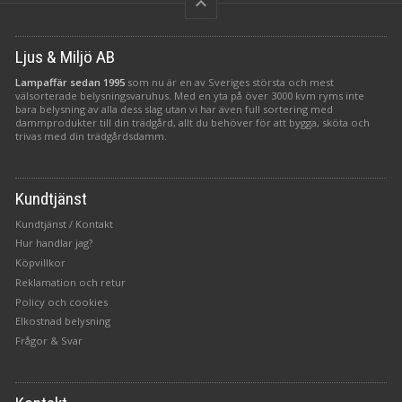
keyboard_arrow_up
Ljus & Miljö AB
Lampaffär sedan 1995
som nu är en av Sveriges största och mest
välsorterade belysningsvaruhus. Med en yta på över 3000 kvm ryms inte
bara belysning av alla dess slag utan vi har även full sortering med
dammprodukter till din trädgård, allt du behöver för att bygga, sköta och
trivas med din trädgårdsdamm.
Kundtjänst
Kundtjänst / Kontakt
Hur handlar jag?
Köpvillkor
Reklamation och retur
Policy och cookies
Elkostnad belysning
Frågor & Svar