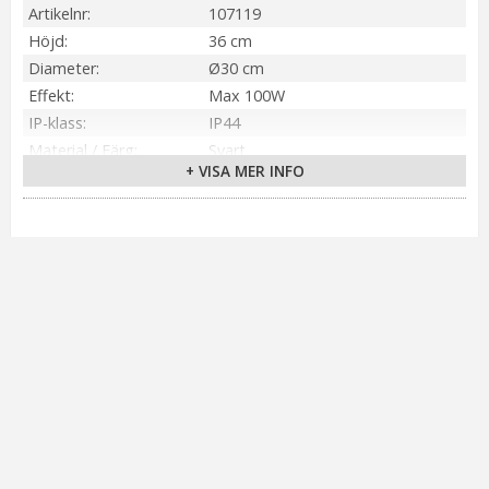
Artikelnr
107119
Höjd
36 cm
Diameter
Ø30 cm
Effekt
Max 100W
IP-klass
IP44
Material / Färg
Svart
+ VISA MER INFO
Sockel
E27
Installation
Fast installation
Spänning Ljuskälla
230V
Skärmstorlek
30 cm
Tillverkare
Markslöjd