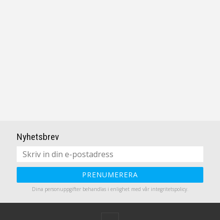
Nyhetsbrev
PRENUMERERA
Dina personuppgifter behandlas i enlighet med vår
integritetspolicy
.