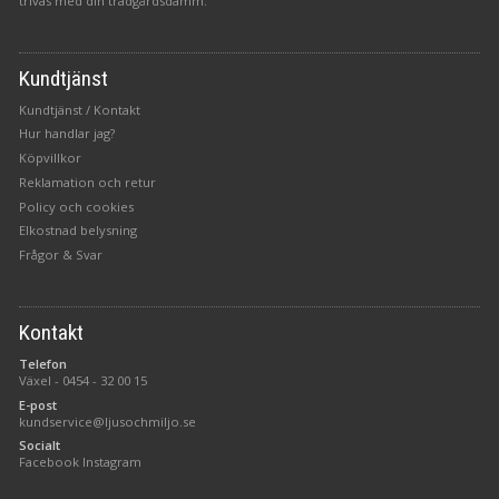
trivas med din trädgårdsdamm.
Kundtjänst
Kundtjänst / Kontakt
Hur handlar jag?
Köpvillkor
Reklamation och retur
Policy och cookies
Elkostnad belysning
Frågor & Svar
Kontakt
Telefon
Växel -
0454 - 32 00 15
E-post
kundservice@ljusochmiljo.se
Socialt
Facebook
Instagram