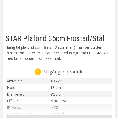
STAR Plafond 35cm Frostad/Stål
Härlig takplafond som finns i 3 storlekar (!) här ser du den
minsta som är 35 cm i diameter med integrerad LED. Givetvis
med krokupphäng och takkontakt.
Utgången produkt
Artikelnr
105611
Höjd
13 cm
Diameter
Ø35 cm
Effekt
Max 12W
IP-klass
IP20
Material / Färg
Frostad