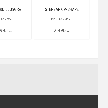
RD LJUSGRÅ
STENBÄNK V-SHAPE
STENB
 80 x 70 cm
120 x 30 x 40 cm
 995
2 490
KR
KR