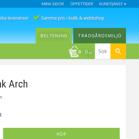
MINA SIDOR
ÖPPETTIDER
KUNDTJÄNST
bba leveranser
Samma pris i butik & webbshop
BELYSNING
TRÄDGÅRDSMILJÖ
0
KR
nk Arch
cm
R
KÖP