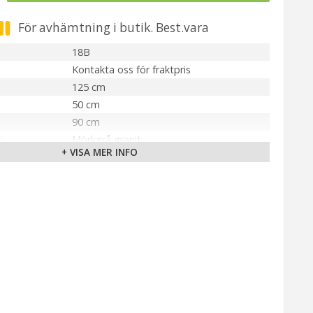
För avhämtning i butik. Best.vara
18B
Kontakta oss för fraktpris
125 cm
50 cm
90 cm
Mörkgrå granit
+ VISA MER INFO
Ca. 310 kg
Ljus & Miljö