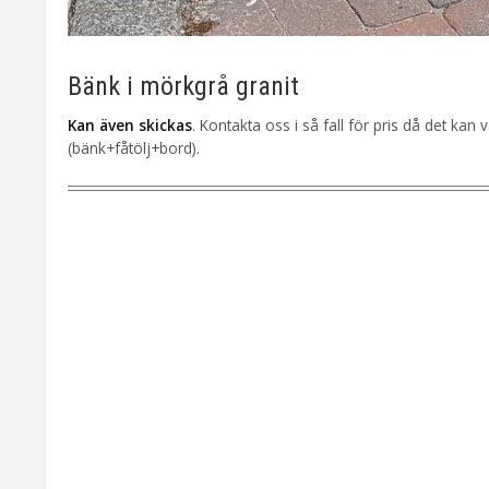
Bänk i mörkgrå granit
Kan även skickas
. Kontakta oss i så fall för pris då det k
(bänk+fåtölj+bord).