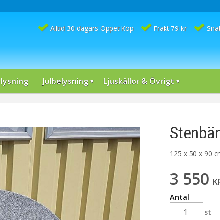
Alltid 30 dagars Öppet Köp
Frakt 79 kr
Sna
lysning
Julbelysning
Ljuskällor & Övrigt
Stenbä
125 x 50 x 90 
3 550
K
Antal
st