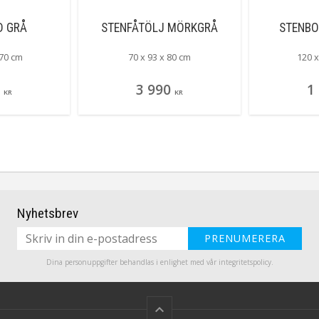
D GRÅ
STENFÅTÖLJ MÖRKGRÅ
STENBO
 70 cm
70 x 93 x 80 cm
120 x
3 990
1
KR
KR
Nyhetsbrev
PRENUMERERA
Dina personuppgifter behandlas i enlighet med vår
integritetspolicy
.
keyboard_arrow_up