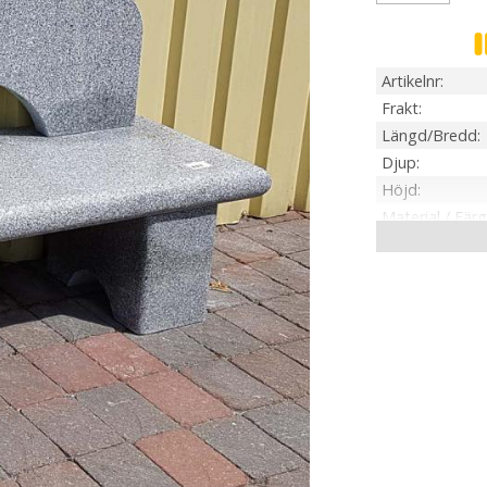
Artikelnr
Frakt
Längd/Bredd
Djup
Höjd
Material / Färg
Vikt
Tillverkare