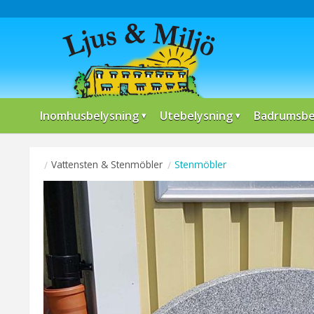
Inomhusbelysning
Utebelysning
Badrumsbe
Vattensten & Stenmöbler
Stenmöbler