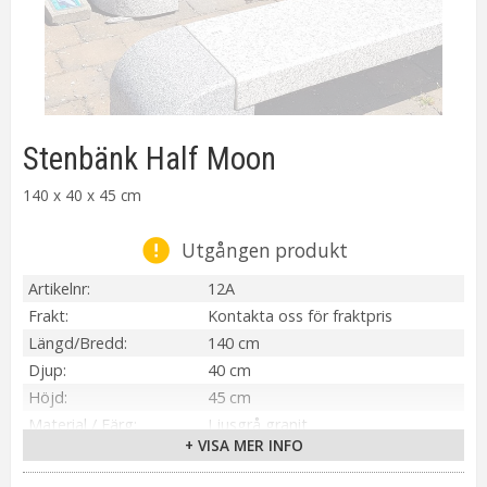
Stenbänk Half Moon
140 x 40 x 45 cm
Utgången produkt
Artikelnr
12A
Frakt
Kontakta oss för fraktpris
Längd/Bredd
140 cm
Djup
40 cm
Höjd
45 cm
Material / Färg
Ljusgrå granit
+ VISA MER INFO
Vikt
Ca. 200 kg
Tillverkare
Ljus & Miljö