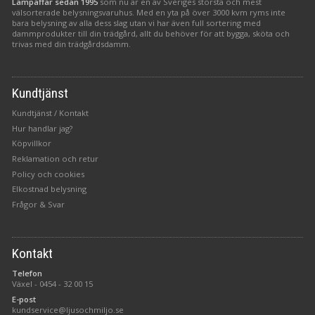
Lampaffär sedan 1995
som nu är en av Sveriges största och mest
välsorterade belysningsvaruhus. Med en yta på över 3000 kvm ryms inte
bara belysning av alla dess slag utan vi har även full sortering med
dammprodukter till din trädgård, allt du behöver för att bygga, sköta och
trivas med din trädgårdsdamm.
Kundtjänst
Kundtjänst / Kontakt
Hur handlar jag?
Köpvillkor
Reklamation och retur
Policy och cookies
Elkostnad belysning
Frågor & Svar
Kontakt
Telefon
Växel -
0454 - 32 00 15
E-post
kundservice@ljusochmiljo.se