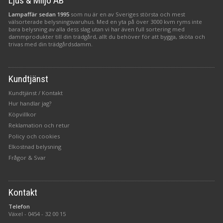
Ljus & Miljö AB
Lampaffär sedan 1995
som nu är en av Sveriges största och mest
välsorterade belysningsvaruhus. Med en yta på över 3000 kvm ryms inte
bara belysning av alla dess slag utan vi har även full sortering med
dammprodukter till din trädgård, allt du behöver för att bygga, sköta och
trivas med din trädgårdsdamm.
Kundtjänst
Kundtjänst / Kontakt
Hur handlar jag?
Köpvillkor
Reklamation och retur
Policy och cookies
Elkostnad belysning
Frågor & Svar
Kontakt
Telefon
Växel -
0454 - 32 00 15