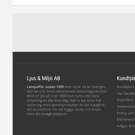
Ljus & Miljö AB
Kundtjä
Lampaffär sedan 1995
som nu är en av Sveriges
Kundtjänst 
största och mest välsorterade belysningsvaruhus.
Hur handlar
Med en yta på över 3000 kvm ryms inte bara
Köpvillkor
belysning av alla dess slag utan vi har även full
sortering med dammprodukter till din trädgård,
Reklamatio
allt du behöver för att bygga, sköta och trivas
Policy och
med din trädgårdsdamm.
Elkostnad 
Frågor & S