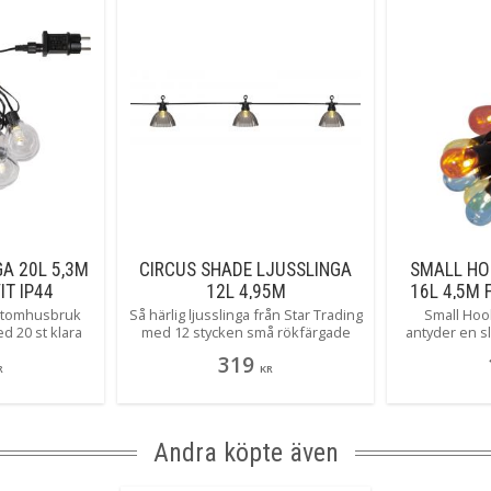
A 20L 5,3M
CIRCUS SHADE LJUSSLINGA
SMALL HO
T IP44
12L 4,95M
16L 4,5M 
RÖKFÄRGAD/VARMVIT IP44
 utomhusbruk
Så härlig ljusslinga från Star Trading
Small Hoo
d 20 st klara
med 12 stycken små rökfärgade
antyder en s
 i diameter,
lampskärmar med ett härligt
höljen här i d
319
s ytterligare 2
varmvitt sken i varje. Perfekt i
små ljuspunkt
R
KR
ln, samtliga
partytältet såväl som i
sken. Perfekt
rmvitt sken.
sommarträdgården.
p
gs och festliga
art platt kabel
Andra köpte även
je ljuspunkt.
linkfunktioner,
enom att trycka