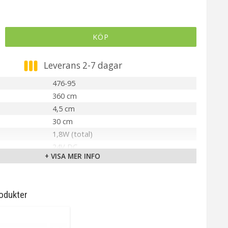
KÖP
Leverans 2-7 dagar
476-95
360 cm
4,5 cm
30 cm
1,8W (total)
24V DC
+ VISA MER INFO
IP44
r
24V DC 1.8W IP44
Vit
odukter
Inbyggd LED
Integrerad
Varmvit