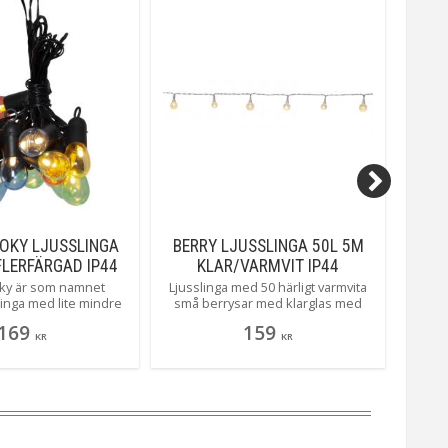
OKY LJUSSLINGA
BERRY LJUSSLINGA 50L 5M
CI
FLERFÄRGAD IP44
KLAR/VARMVIT IP44
4,0
ky är som namnet
Ljusslinga med 50 härligt varmvita
Part
linga med lite mindre
små berrysar med klarglas med
med 1
ova färger. 16 stycken
bubblor i som ger en härlig effekt.
SMD-LE
169
159
er som ger ett mysigt
Perfekt att pynta balkongen eller
inre
KR
KR
 på balkongen eller i
dukningen med. Slingan är 5 meter
som ge
artytältet.
lång med 5 meter lång transparent
anslutningskabel.