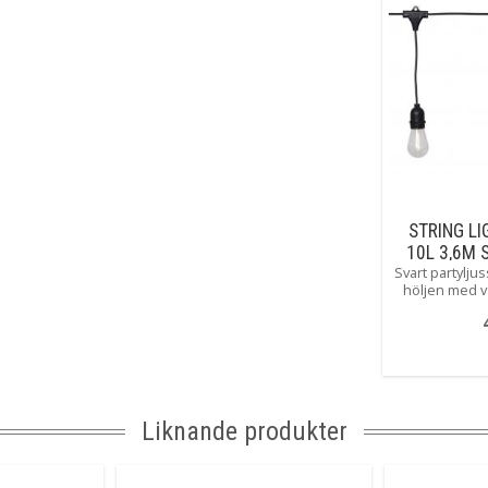
Livslängd
Kabellängd
Anpassad för
Tillverkare
STRING LI
10L 3,6M 
Svart partylju
höljen med v
inuti från 
ljusslinga att 
och fest. Ge
Liknande produkter