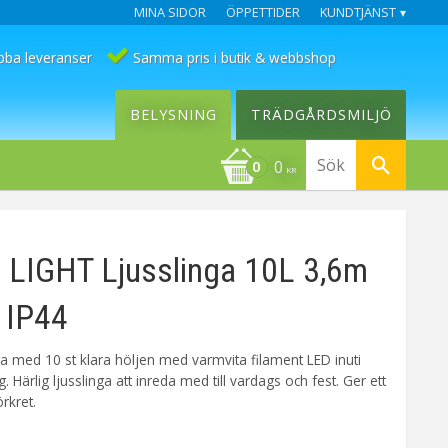
MINA SIDOR
ÖPPETTIDER
KUNDTJÄNST
bba leveranser
Samma pris i butik & webbshop
BELYSNING
TRÄDGÅRDSMILJÖ
0
KR
 LIGHT Ljusslinga 10L 3,6m
r IP44
nga med 10 st klara höljen med varmvita filament LED inuti
. Härlig ljusslinga att inreda med till vardags och fest. Ger ett
rkret.