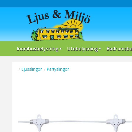
Inomhusbelysning
Utebelysning
Badrumsbe
Ljusslingor
Partyslingor