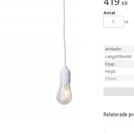
419
KR
Antal
st
Artikelnr
Längd/Bredd
Djup
Höjd
Effekt
Spänning
IP-klass
Transformato
Material / Färg
Relaterade pr
Ljuskälla
Sockel
Ljusfärg