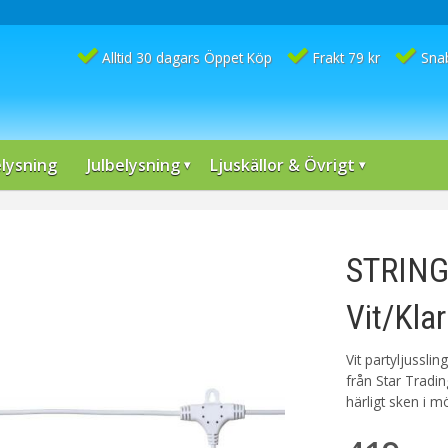
Alltid 30 dagars Öppet Köp
Frakt 79 kr
Sna
lysning
Julbelysning
Ljuskällor & Övrigt
STRING
Vit/Kla
Vit partyljussli
från Star Trading
härligt sken i mö