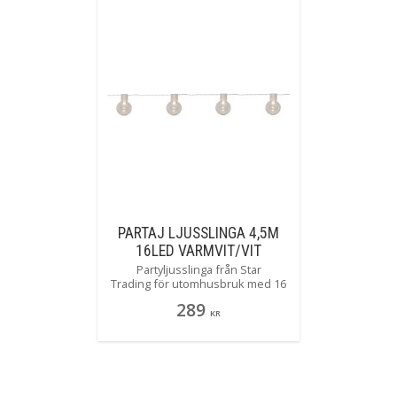
sitter på
torn.
PARTAJ LJUSSLINGA 4,5M
16LED VARMVIT/VIT
Partyljusslinga från Star
Trading för utomhusbruk med 16
klara LED-ljuskällor och vit kabel.
289
Häng upp ljusslingan i taket som
KR
en dekorativ och stämningsfull
inredning. Ger ett vackert och
mysigt varmvitt sken i mörkret.