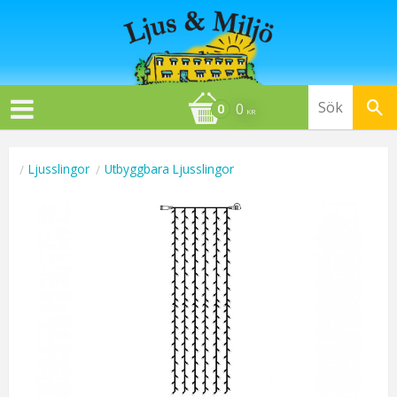
0
KR
Ljusslingor
Utbyggbara Ljusslingor