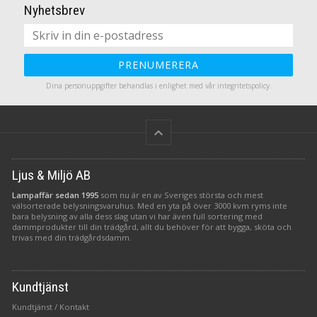
Nyhetsbrev
stycken varmvita lampor
(obs startkabel ingår ej)
PRENUMERERA
Dina personuppgifter behandlas i enlighet med vår
integritetspolicy
.
keyboard_arrow_up
Ljus & Miljö AB
Lampaffär sedan 1995
som nu är en av Sveriges största och mest
välsorterade belysningsvaruhus. Med en yta på över 3000 kvm ryms inte
bara belysning av alla dess slag utan vi har även full sortering med
dammprodukter till din trädgård, allt du behöver för att bygga, sköta och
trivas med din trädgårdsdamm.
Kundtjänst
Kundtjänst / Kontakt