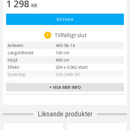
1 298
KR
BEVAKA
Tillfälligt slut
Artikelnr
465-58-14
Längd/Bredd
100 cm
Höjd
400 cm
Effekt
204 x 0.062 Watt
Spänning
220-240V DC
IP-klass
IP44
+ VISA MER INFO
Material / Färg
Svart
Ljuskälla
Ingår LED
Sockel
Ej utbytbar ljuskälla
Ljusfärg
Kallvit
Liknande produkter
Spridningsgrad
120°
Livslängd
ca. 50000 h