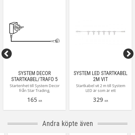
Spänning Ljuskälla
3,1V
Tillverkare
Star Trading AB
SYSTEM DECOR
SYSTEM LED STARTKABEL
STARTKABEL/TRAFO 5
2M VIT
METER SVART
Startenhet till System Decor
Startkabel vit 2 m till System
från Star Trading,
LED är som är ett
transformator med 5 meter
premiumsystem för större och
165
329
svart kabel, kopplingsbar med
hållbara dekorationer.
KR
KR
max 1000 st lampor. Dekorera
Produkterna har en lång
ditt hus, trädgård eller uteplats.
livslängd och ger ett mycket
Produkterna i system Decor är
kraftigt ljussken.
lätta att använda och dem har
Andra köpte även
tunn PVC kabel som är lätt att
dölja.