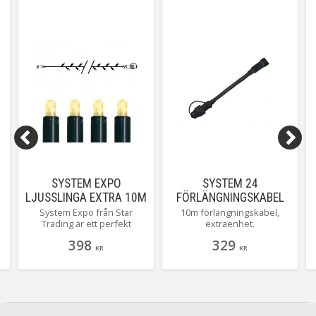
SYSTEM EXPO
SYSTEM 24
LJUSSLINGA EXTRA 10M
FÖRLÄNGNINGSKABEL
IP44 KLAR
10M IP44 SVART
System Expo från Star
10m förlängningskabel,
Trading är ett perfekt
extraenhet.
system för dig som vill
398
329
koppla samman din trädgård
KR
KR
s
till ett uttag, i serien finns,
slingor och nät och
r
draperier och lite annat
smått och gott som du kan
koppla ihop. Här ser du en
extra enhet med 100