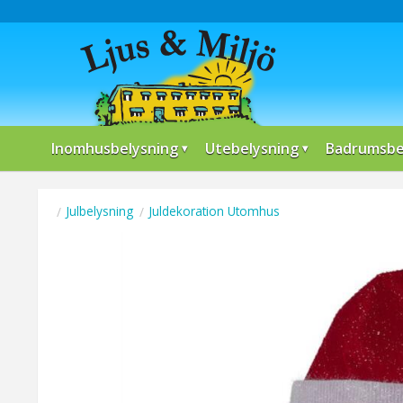
Inomhusbelysning
Utebelysning
Badrumsbe
Julbelysning
Juldekoration Utomhus