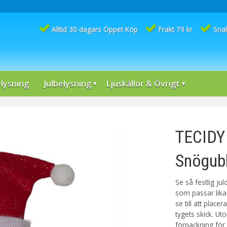
Alltid 30 dagars Öppet Köp
Frakt 79 kr
Sna
lysning
Julbelysning
Ljuskällor & Övrigt
TECIDY
Snögubb
Se så festlig j
som passar lika
se till att place
tygets skick. Ut
förpackning för 