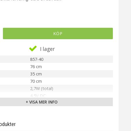
KÖP
I lager
857-40
76 cm
35 cm
70 cm
2,7W (total)
4,5V DC
+ VISA MER INFO
IP44
Vit
Inbyggd LED
odukter
Integrerad