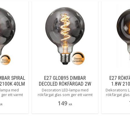
förvaring- bara en sån sak.
MBAR SPIRAL
E27 GLOB95 DIMBAR
E27 RÖKF
2100K 40LM
DECOLED RÖKFÄRGAD 2W
1.8W 210
MPA
2100K 50LM LED-LAMPA
-lampa med
Decoration LED-lampa med
Dekorations L
 ger ett varmt
rökfärgat glas som ger ett varmt
rökfärgat glas
nna 125 mm
mjukt sken. Denna 95 mm
varmvitt ske
149
merkompatibel
globlampan är dimmerkompatibel
KR
KR
7-sockel.
och har en E27-sockel.
moke
#heavysmoke