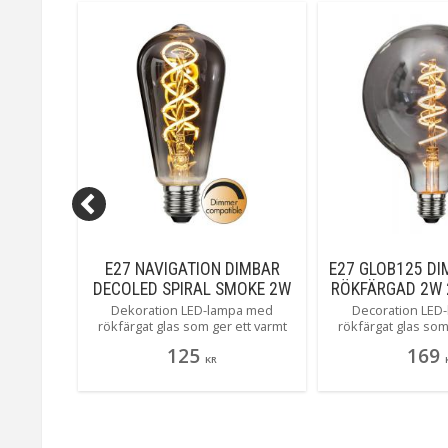
förvaring- bara en sån sak.
LOB80
E27 NAVIGATION DIMBAR
E27 GLOB125 DI
 LED-
DECOLED SPIRAL SMOKE 2W
RÖKFÄRGAD 2W 
2100K 45LM LED-LAMPA
LED-LA
ampa med
Dekoration LED-lampa med
Decoration LED
m sprider
rökfärgat glas som ger ett varmt
rökfärgat glas som
ampan har
mjukt sken. Denna lampan är
mjukt sken. De
125
169
dimmerkompatibel och har en E27-
globlampan är dim
KR
sockel. #heavysmoke
och har en E2
#heavys