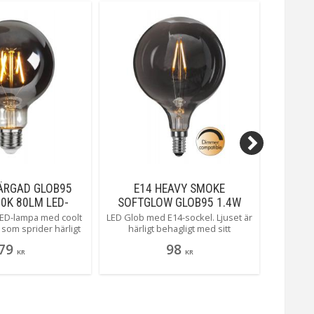
förvaring- bara en sån sak.
ÄRGAD GLOB95
E14 HEAVY SMOKE
0K 80LM LED-
SOFTGLOW GLOB95 1.4W
INO
LAMPA
2100K 55LM LED-LAMPA
BA
ED-lampa med coolt
LED Glob med E14-sockel. Ljuset är
Vit snö
 som sprider härligt
härligt behagligt med sitt
Trading
n. Lampan har E27-
rökfärgade glas. Passar med
15cm 
79
98
sockel.
fördel som dekoration i många
dekorera
KR
KR
armaturer och ljusstakar!
en vägg
#heavysmoke
direkt 
s