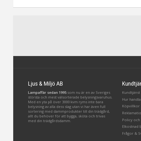
Ljus & Miljö AB
Kundtjä
Lampaffär sedan 1995
som nu är en av Sveriges
Kundtjänst 
största och mest välsorterade belysningsvaruhus.
Hur handlar
Med en yta på över 3000 kvm ryms inte bara
Köpvillkor
belysning av alla dess slag utan vi har även full
sortering med dammprodukter till din trädgård,
Reklamatio
allt du behöver för att bygga, sköta och trivas
Policy och
med din trädgårdsdamm.
Elkostnad 
Frågor & S