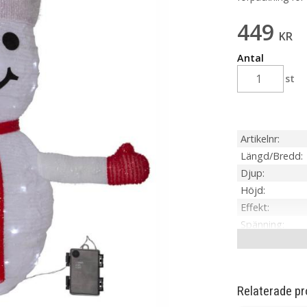
449
KR
Antal
st
Artikelnr
Längd/Bredd
Djup
Höjd
Effekt
Spänning
IP-klass
Material / Färg
Ljuskälla
Relaterade pr
Sockel