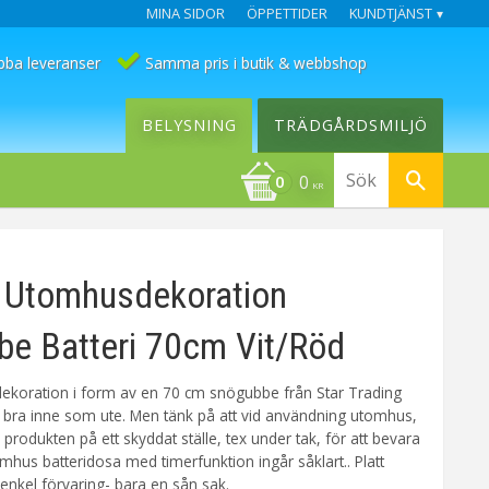
MINA SIDOR
ÖPPETTIDER
KUNDTJÄNST
bba leveranser
Samma pris i butik & webbshop
BELYSNING
TRÄDGÅRDSMILJÖ
0
KR
 Utomhusdekoration
e Batteri 70cm Vit/Röd
uldekoration i form av en 70 cm snögubbe från Star Trading
 bra inne som ute. Men tänk på att vid användning utomhus,
ra produkten på ett skyddat ställe, tex under tak, för att bevara
omhus batteridosa med timerfunktion ingår såklart.. Platt
enkel förvaring- bara en sån sak.