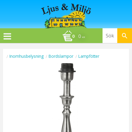
0
KR
Inomhusbelysning
Bordslampor
Lampfötter