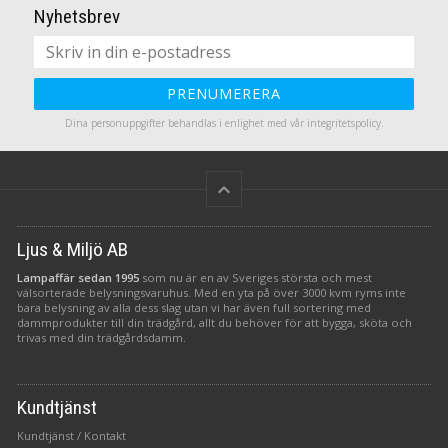
Nyhetsbrev
PRENUMERERA
Dina personuppgifter behandlas i enlighet med vår
integritetspolicy
.
keyboard_arrow_up
Ljus & Miljö AB
Lampaffär sedan 1995
som nu är en av Sveriges största och mest
välsorterade belysningsvaruhus. Med en yta på över 3000 kvm ryms inte
bara belysning av alla dess slag utan vi har även full sortering med
dammprodukter till din trädgård, allt du behöver för att bygga, sköta och
trivas med din trädgårdsdamm.
Kundtjänst
Kundtjänst / Kontakt