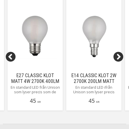
E27 CLASSIC KLOT
E14 CLASSIC KLOT 2W
MATT 4W 2700K 400LM
2700K 200LM MATT
LED-LAMPA
En standard LED från Unison
En standard LED ifrån
som lyser precis som de
Unison som lyser precis
"gamla hederliga
som de "gamla hederliga
45
45
glödlamporna". Ett litet
glödlamporna". Ett litet
KR
KR
budget alternativ men
budget allternativ men
givetvis med 2 års garanti!
givetvis med 2 års garanti!
Här ser du litet klot matt med
E27 sockel på 4 watt och 400
lumen