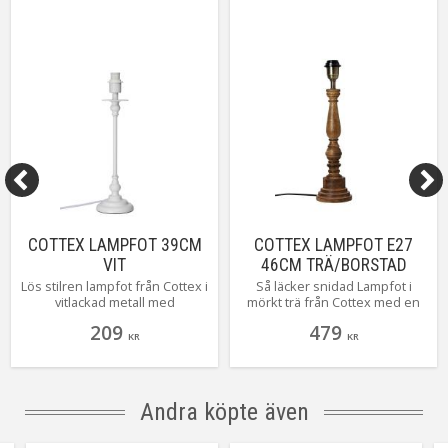
COTTEX LAMPFOT 39CM
COTTEX LAMPFOT E27
VIT
46CM TRÄ/BORSTAD
MÄSSING
Lös stilren lampfot från Cottex i
Så läcker snidad Lampfot i
vitlackad metall med
mörkt trä från Cottex med en
skärmringar och en höjd på 39
höjd på 46 cm. En lampfot som
209
479
cm hög. En strålande basfot
ligger så rätt i tiden, kombinera
KR
KR
som lätt finner sin plats i
med en läcker skärm för bästa
hemmets alla rum. Kombinera
effekt.
fritt med någon av alla härliga
skärmar som finns att välja på.
Andra köpte även