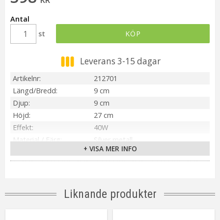
Antal
st
KÖP
Leverans 3-15 dagar
Artikelnr
212701
Längd/Bredd
9 cm
Djup
9 cm
Höjd
27 cm
Effekt
40W
Material / Färg
Silver metall
+ VISA MER INFO
Sockel
E27
Anpassad för
Inomhus
Tillverkare
PR Home
Liknande produkter