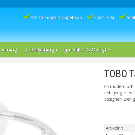
Alltid 30 dagars Öppet Köp
Frakt 79 kr
Sna
lysning
Julbelysning
Ljuskällor & Övrigt
TOBO Ta
En modern och 
detaljer ger en
designen. Den g
Artikelnr