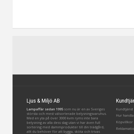
Ljus & Miljö AB
Kundtjä
Lampaffär sedan 1995
som nu är en av Sveriges
Kundtjänst 
största och mest välsorterade belysningsvaruhus.
Hur handlar
Med en yta på över 3000 kvm ryms inte bara
Köpvillkor
belysning av alla dess slag utan vi har även full
sortering med dammprodukter till din trädgård,
Reklamatio
allt du behöver för att bygga, sköta och trivas