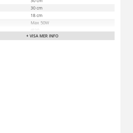
30 cm
30 cm
18 cm
Max 50W
IP20
+ VISA MER INFO
Krom
GU10
Varmvit (2700K)
älla
240V
Markslöjd