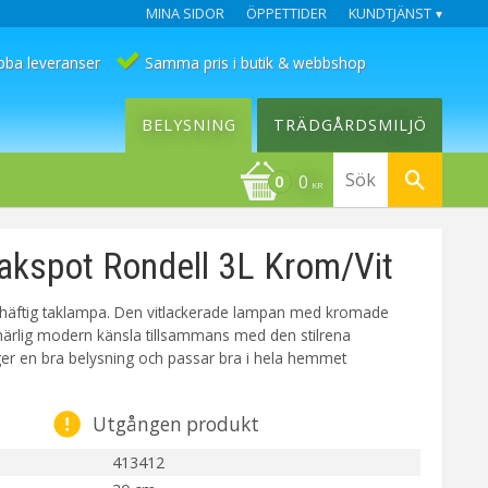
MINA SIDOR
ÖPPETTIDER
KUNDTJÄNST
bba leveranser
Samma pris i butik & webbshop
BELYSNING
TRÄDGÅRDSMILJÖ
0
KR
kspot Rondell 3L Krom/Vit
häftig taklampa. Den vitlackerade lampan med kromade
 härlig modern känsla tillsammans med den stilrena
er en bra belysning och passar bra i hela hemmet
Utgången produkt
413412