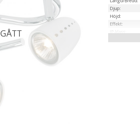
Längd/Bredd
Djup
Höjd
Effekt
IP-klass
Material / Färg
Sockel
Ljusfärg
Spänning Ljusk
Tillverkare