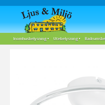
Inomhusbelysning
Utebelysning
Badrumsbe