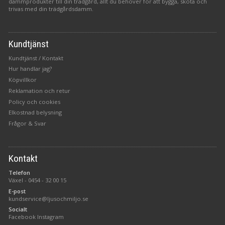
dammprodukter till din trädgård, allt du behöver för att bygga, sköta och
trivas med din trädgårdsdamm.
Kundtjänst
Kundtjänst / Kontakt
Hur handlar jag?
Köpvillkor
Reklamation och retur
Policy och cookies
Elkostnad belysning
Frågor & Svar
Kontakt
Telefon
Växel -
0454 - 32 00 15
E-post
kundservice@ljusochmiljo.se
Socialt
Facebook
Instagram