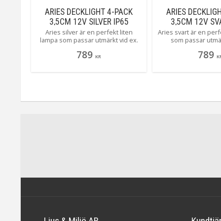
KET
ARIES DECKLIGHT 4-PACK
ARIES DECKLIG
67
3,5CM 12V SILVER IP65
3,5CM 12V SV
en små
Aries silver är en perfekt liten
Aries svart är en perf
olthi,
lampa som passar utmärkt vid ex.
som passar utmär
meter
terrasskanter, trappavsatser och
terrasskanter, trap
789
789
plank. Den är liten och smidig som
plank. Den är liten 
KR
K
r
en dec[Läs mer]
en deck[Läs
65 cm
porna
randra
 cm om
då vill
stycken
stycken
orn som
Ljus & Miljö AB
Kundtjä