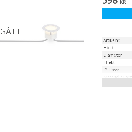
KR
Artikelnr
Höjd
Diameter
Effekt
IP-klass
Material / Färg
Ljuskälla
Sockel
Ljusfärg
Kabellängd
Spänning Ljusk
Tillverkare