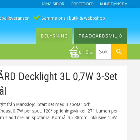
MINA SIDOR
ÖPPETTIDER
KUNDTJÄNST
bba leveranser
Samma pris i butik & webbshop
BELYSNING
TRÄDGÅRDSMILJÖ
0
KR
RD Decklight 3L 0,7W 3-Set
ål
ght från Markslöjd. Start set med 3 spotar och
Endast 0,7W per spot. 120° spridningsvinkel. 271 Lumen per
5m sladd mellan spotarna. Borrhål 35-38mm. Inklusive 15W