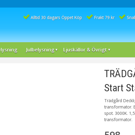
Alltid 30 dagars Öppet Köp
Frakt 79 kr
Sna
lysning
Julbelysning
Ljuskällor & Övrigt
TRÄDGÅ
Start St
Trädgård Deckli
transformator. 
spot. 3000K. 1,
transformator.
598