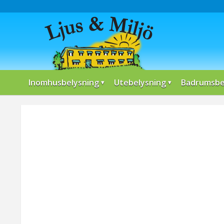
Inomhusbelysning
Utebelysning
Badrumsbe