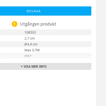
BEVAKA
Utgången produkt
106533
2,7 cm
Ø4,4 cm
Max 0.7W
IP67
Stål
+ VISA MER INFO
LED
Ej utbytbar ljuskälla
Varmvit (3000K)
150 cm (Svart)
älla
230V/12V
Markslöjd