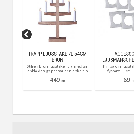
E
TRAPP LJUSSTAKE 7L 54CM
ACCESSO
-PACK
BRUN
LJUSMANSCHE
3,3CM SI
ed rund
Stilren Brun ljusstake i trä, med sin
Pimpa din ljussta
ccessorize
enkla design passar den enkelt in
fyrkant 3,3cm i 
ra det där
i alla hem, denna ljusstaken kan
accessorize serien!
449
69
edd för
du enkelt ändra stil på genom att
bara det där lilla
KR
K
takar och
köpa till någon av våra fina
avsedd för el
takar.
dekorationshylsor! Tänk på att
adventsljusstakar 
vissa färgskillnader kan
stearinljus
förekomma då ljusstaken är i trä.