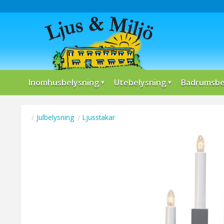
Inomhusbelysning
Utebelysning
Badrumsbe
Julbelysning
Ljusstakar