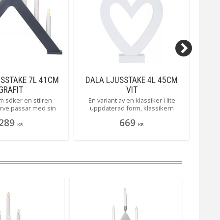
USSTAKE 7L 41CM
DALA LJUSSTAKE 4L 45CM
J
GRAFIT
VIT
m söker en stilren
En variant av en klassiker i lite
Fö
Jarve passar med sin
uppdaterad form, klassikern
ljus
a hem å lyser med sina
Nusnäs går numera under namnet
enkelh
289
669
ligt vackert. Här ser du
Dala som är precis lika fin nu som
7
KR
KR
rlig grafitgrå färg.
då. Här ser du vackra Dala i en
härlig vit..