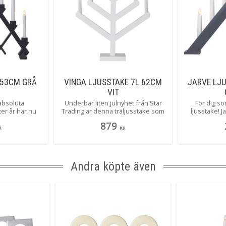
 53CM GRÅ
VINGA LJUSSTAKE 7L 62CM
JARVE LJ
VIT
 absoluta
Underbar liten julnyhet från Star
För dig so
ter år har nu
Trading är denna träljusstake som
ljusstake! 
ga färger! Här
med en ny design ändå ger dig den
enkelhet i all
879
rlig grå färg!
klassiska ljusbilden av en 7 armad
7 ljuskällor ju
R
KR
vi som älskar
ljusstake. Läckert tycker vi! Vinga
Jarve i hä
finns i flera olika färger och 2
storlekar. Här ser du stora Vinga i
vitt.
Andra köpte även