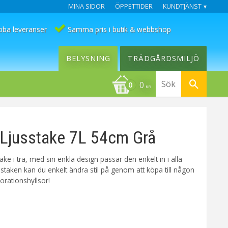
MINA SIDOR
ÖPPETTIDER
KUNDTJÄNST
bba leveranser
Samma pris i butik & webbshop
BELYSNING
TRÄDGÅRDSMILJÖ
0
KR
Ljusstake 7L 54cm Grå
take i trä, med sin enkla design passar den enkelt in i alla
staken kan du enkelt ändra stil på genom att köpa till någon
orationshyllsor!