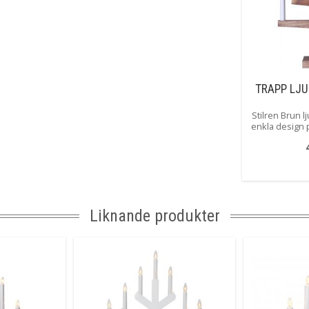
TRAPP LJU
Stilren Brun l
enkla design p
alla hem, den
enkelt ändra s
till nå
dekorations
vissa fä
förekomma då 
Liknande produkter