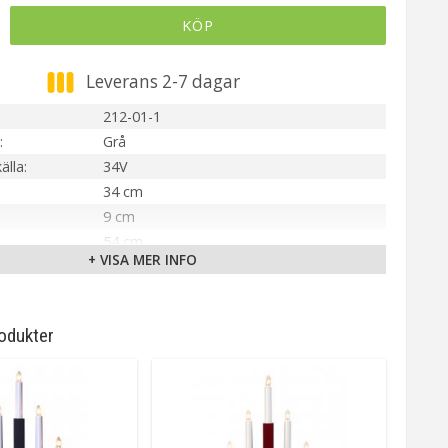
KÖP
Leverans 2-7 dagar
212-01-1
Grå
älla
34V
34 cm
9 cm
54 cm
+ VISA MER INFO
7 x 3 Watt
230V AC
IP20
odukter
Ingår Ljusstakelampa
E10
Varmvit
ca. 1000 h
Brytare: Av/På