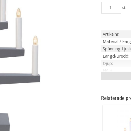
st
Artikelnr
Material / Färg
Spänning Ljusk
Längd/Bredd
Djup
Höjd
Effekt
Spänning
IP-klass
Relaterade pr
Ljuskälla
Sockel
Ljusfärg
Livslängd
On/Off