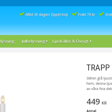
Alltid 30 dagars Öppet Köp
Frakt 79 kr
Sna
lysning
Julbelysning
Ljuskällor & Övrigt
TRAPP 
Stilren grå ljuss
hem, denna ljus
av våra fina dek
449
KR
Antal