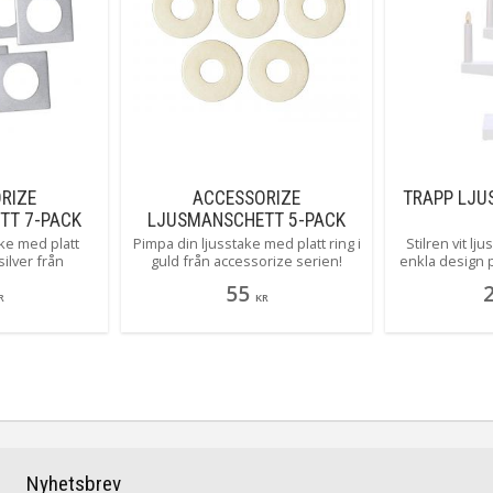
RIZE
ACCESSORIZE
TRAPP LJU
TT 7-PACK
LJUSMANSCHETT 5-PACK
LVER
5CM GULD
ke med platt
Pimpa din ljusstake med platt ring i
Stilren vit lj
silver från
guld från accessorize serien!
enkla design 
 Ibland behövs
Ibland behövs bara det där lilla
i alla hem, d
55
 extra! Endast
extra! Endast avsedd för elektriska
du enkelt änd
R
KR
ektriska
adventsljusstakar och passar ej
köpa till n
och passar ej
stearinljusstakar.
dekorationshyl
stakar.
trapp även fi
modell m
Nyhetsbrev