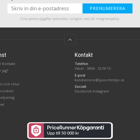
PRENUMERERA
Dina personuppgifter behandlas i enlighet med vår
integritetspolicy
.
keyboard_arrow_up
nst
Kontakt
/ Kontakt
Telefon
Växel -
0454 - 32 00 15
 jag?
E-post
kundservice@ljusochmiljo.se
n och retur
Socialt
 cookies
Facebook
Instagram
belysning
var