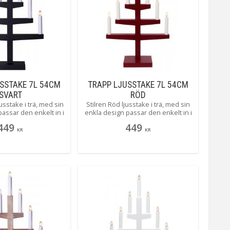
180 cm
Star Trading AB
SSTAKE 7L 54CM
TRAPP LJUSSTAKE 7L 54CM
SVART
RÖD
jusstake i trä, med sin
Stilren Röd ljusstake i trä, med sin
assar den enkelt in i
enkla design passar den enkelt in i
na ljusstaken kan du
alla hem, denna ljusstaken kan du
449
449
til på genom att köpa
enkelt ändra stil på genom att köpa
KR
KR
gon av våra fina
till någon av våra fina
tionshyllsor!
dekorationshyllsor!