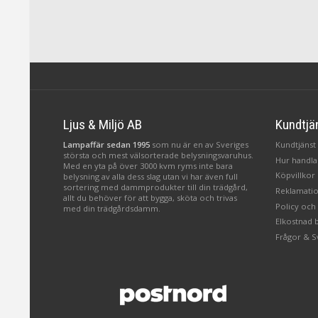
Ljus & Miljö AB
Kundtjä
Lampaffär sedan 1995
som nu är en av Sveriges
Kundtjänst 
största och mest välsorterade belysningsvaruhus.
Hur handlar
Med en yta på över 3000 kvm ryms inte bara
Köpvillkor
belysning av alla dess slag utan vi har även full
sortering med dammprodukter till din trädgård,
Reklamatio
allt du behöver för att bygga, sköta och trivas
Policy och
med din trädgårdsdamm.
Elkostnad 
Frågor & S