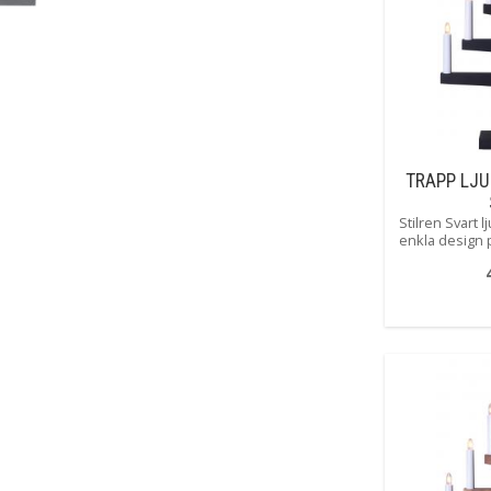
Kabellängd
Tillverkare
TRAPP LJU
Stilren Svart l
enkla design p
alla hem, den
enkelt ändra s
till nå
dekora