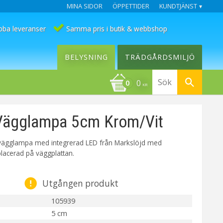
MINA SIDOR
ÖPPETTIDER
KUNDTJÄNST
bba leveranser
Samma pris i butik & webbshop
BELYSNING
TRÄDGÅRDSMILJÖ
0
KR
Vägglampa 5cm Krom/Vit
en vägglampa med integrerad LED från Markslöjd med
lacerad på väggplattan.
Utgången produkt
105939
5 cm