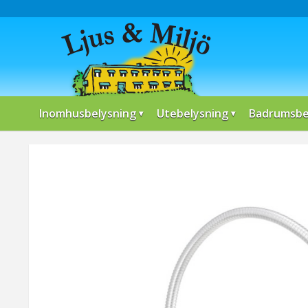
Inomhusbelysning
Utebelysning
Badrumsbe