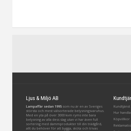
Ljus & Miljö AB
Kundtjä
Lampaffär sedan 1995
som nu är en av Sveriges
Kundtjänst 
största och mest välsorterade belysningsvaruhus.
Hur handlar
Med en yta på över 3000 kvm ryms inte bara
Köpvillkor
belysning av alla dess slag utan vi har även full
sortering med dammprodukter till din trädgård,
Reklamatio
allt du behöver för att bygga, sköta och trivas