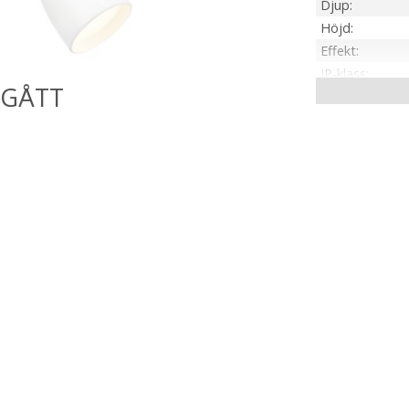
Djup
Höjd
Effekt
IP-klass
Material / Färg
Ljuskälla
Sockel
Ljusfärg
Dimbar
On/Off
Kabellängd
Installation
Spänning Ljusk
Tillverkare