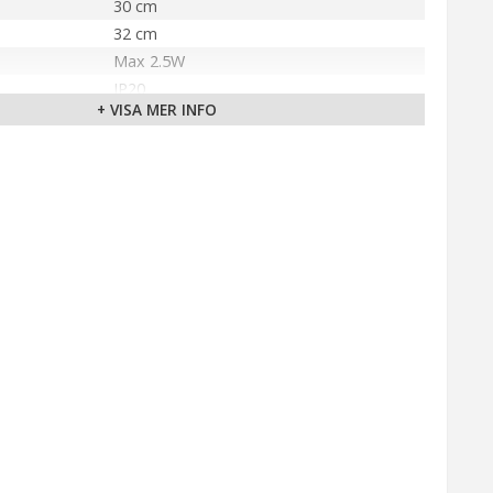
30 cm
32 cm
Max 2.5W
IP20
+ VISA MER INFO
Krom
LED
Ej utbytbar ljuskälla
Varmvit (3000K)
Ej dimbar
Inbyggd brytare
180 cm (Vit)
Väggkontakt
älla
11V
Markslöjd