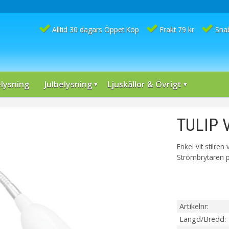
Alltid 30 dagars Öppet Köp
Frakt 79 kr
Sna
lysning
Julbelysning
Ljuskällor & Övrigt
TULIP 
Enkel vit stilr
Strömbrytaren p
Artikelnr
Längd/Bredd