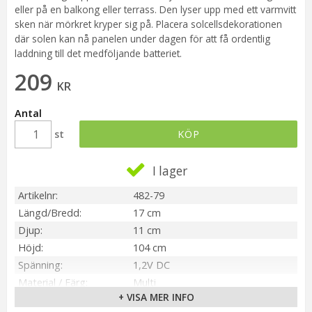
eller på en balkong eller terrass. Den lyser upp med ett varmvitt
sken när mörkret kryper sig på. Placera solcellsdekorationen
där solen kan nå panelen under dagen för att få ordentlig
laddning till det medföljande batteriet.
209
KR
Antal
st
KÖP
I lager
Artikelnr
482-79
Längd/Bredd
17 cm
Djup
11 cm
Höjd
104 cm
Spänning
1,2V DC
Material / Färg
Multi
+ VISA MER INFO
Sockel
Ej utbytbar