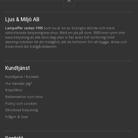
keyboard_arrow_up
Ljus & Miljö AB
Lampaffär sedan 1995
som nu är en av Sveriges största och mest
välsorterade belysningsvaruhus. Med en yta på över 3000 kvm ryms inte
bara belysning av alla dess slag utan vi har även full sortering med
dammprodukter till din trädgård, allt du behöver för att bygga, sköta och
trivas med din trädgårdsdamm.
Kundtjänst
Kundtjänst / Kontakt
Hur handlar jag?
Köpvillkor
Reklamation och retur
Policy och cookies
Elkostnad belysning
Frågor & Svar