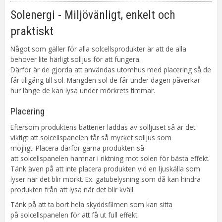
Ljusfärg
Varmvit
Solenergi - Miljövänligt, enkelt och
Batteri
1st AAA laddbartNiMH ingår. Lystid
ca.6h.
praktiskt
Sensor
Ljusrelä
Något som gäller för alla solcellsprodukter är att de alla
Anpassad för
Utomhus
behöver lite härligt solljus för att fungera.
Tillverkare
Star Trading AB
Därför är de gjorda att användas utomhus med placering så de
får tillgång till sol. Mängden sol de får under dagen påverkar
hur länge de kan lysa under mörkrets timmar.
Placering
Eftersom produktens batterier laddas av solljuset så är det
viktigt att solcellspanelen får så mycket solljus som
möjligt. Placera därför gärna produkten så
att solcellspanelen hamnar i riktning mot solen för bästa effekt.
Tänk även på att inte placera produkten vid en ljuskälla som
lyser när det blir mörkt. Ex. gatubelysning som då kan hindra
produkten från att lysa när det blir kväll.
Tänk på att ta bort hela skyddsfilmen som kan sitta
på solcellspanelen för att få ut full effekt.