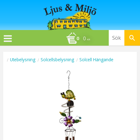
0
KR
Utebelysning
Solcellsbelysning
Solcell Hängande