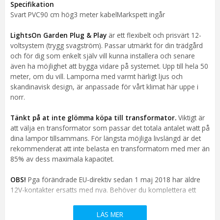
Specifikation
Tillverkare
LightsOn AB
Svart PVC90 cm hög3 meter kabelMarkspett ingår
LightsOn Garden Plug & Play
är ett flexibelt och prisvärt 12-
voltsystem (trygg svagström). Passar utmärkt för din trädgård
och för dig som enkelt själv vill kunna installera och senare
även ha möjlighet att bygga vidare på systemet. Upp till hela 50
meter, om du vill. Lamporna med varmt härligt ljus och
skandinavisk design, är anpassade för vårt klimat här uppe i
norr.
Tänkt på at inte glömma köpa till transformator.
Viktigt är
att välja en transformator som passar det totala antalet watt på
dina lampor tillsammans. För längsta möjliga livslängd är det
rekommenderat att inte belasta en transformatorn med mer än
85% av dess maximala kapacitet.
OBS!
Pga förändrade EU-direktiv sedan 1 maj 2018 har äldre
12V-kontakter ersatts med nya. Behöver du komplettera ett
befintligt äldre belysningssystem, har vi övergångar mellan de
äldre och nyare anslutningarna.
LÄS MER