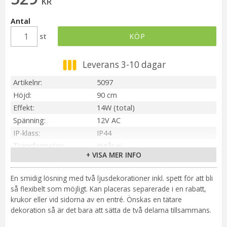
KR
Antal
st
KÖP
Leverans 3-10 dagar
Artikelnr
5097
Höjd
90 cm
Effekt
14W (total)
Spänning
12V AC
IP-klass
IP44
Transformator
Ingår ej
+ VISA MER INFO
Material / Färg
Svart
Sockel
Integrerad LED
En smidig lösning med två ljusdekorationer inkl. spett för att bli
Ljusfärg
Varmvit (3000K)
så flexibelt som möjligt. Kan placeras separerade i en rabatt,
Spridningsgrad
Rundstrålande spridning (360°)
krukor eller vid sidorna av en entré. Önskas en tätare
Kabellängd
3 meter
dekoration så är det bara att sätta de två delarna tillsammans.
Anpassad för
Utomhus