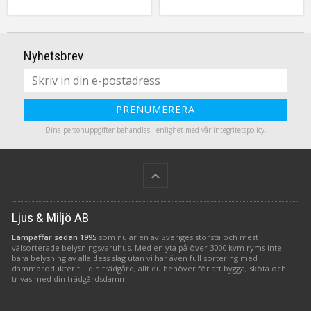
varmvitt sken. Kan användas
trading att inreda med till
vid diverse dekorationer, vid
vardags och fest. Ger ett
tex dukningar,
vackert sken i mörkret.
blomsterarrangemang, i
Självklart med timerfunktion i
fönster, på väggen osv. Slingan
batteriboxen.
Nyhetsbrev
är batteridriven och har en
smidig timerfunktion så att du
lätt kan ställa in när du vill att
den ska lysa. Batterier ingår ej.
PRENUMERERA
Dina personuppgifter behandlas i enlighet med vår
integritetspolicy
.
keyboard_arrow_up
Ljus & Miljö AB
Lampaffär sedan 1995
som nu är en av Sveriges största och mest
välsorterade belysningsvaruhus. Med en yta på över 3000 kvm ryms inte
bara belysning av alla dess slag utan vi har även full sortering med
dammprodukter till din trädgård, allt du behöver för att bygga, sköta och
trivas med din trädgårdsdamm.