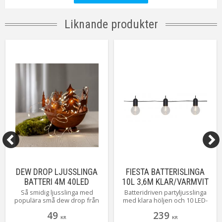
Liknande produkter
DEW DROP LJUSSLINGA
FIESTA BATTERISLINGA
BATTERI 4M 40LED
10L 3,6M KLAR/VARMVIT
VARMVIT/SILVER
IP44
Så smidig ljusslinga med
Batteridriven partyljusslinga
populära små dew drop från
med klara höljen och 10 LED-
Star Trading. Slingan har 40
ljuskällor med varmvit filament.
49
239
LED-lampor med vackert
Härlig ljusslinga från star
KR
KR