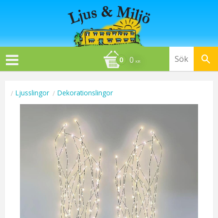
0
KR
Ljusslingor
Dekorationslingor