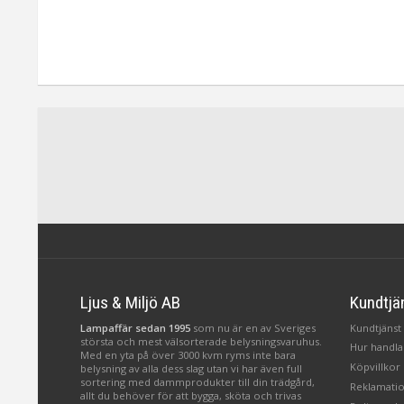
Ljus & Miljö AB
Kundtjä
Lampaffär sedan 1995
som nu är en av Sveriges
Kundtjänst 
största och mest välsorterade belysningsvaruhus.
Hur handlar
Med en yta på över 3000 kvm ryms inte bara
Köpvillkor
belysning av alla dess slag utan vi har även full
sortering med dammprodukter till din trädgård,
Reklamatio
allt du behöver för att bygga, sköta och trivas