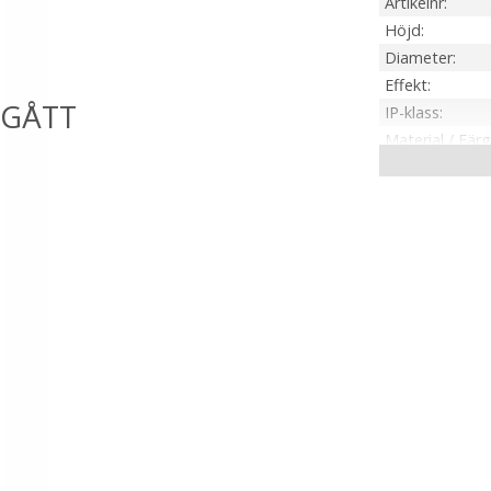
Artikelnr
Höjd
Diameter
Effekt
IP-klass
Material / Färg
Ljuskälla
Sockel
Montering
Kabellängd
Spänning Ljusk
Tillverkare