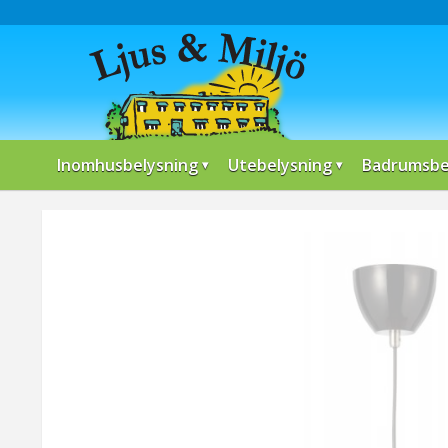
Inomhusbelysning
Utebelysning
Badrumsbe