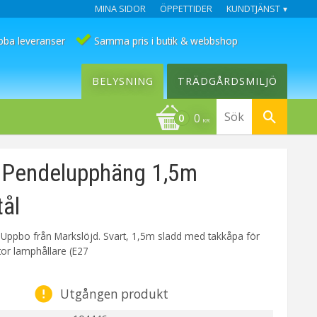
MINA SIDOR
ÖPPETTIDER
KUNDTJÄNST
bba leveranser
Samma pris i butik & webbshop
BELYSNING
TRÄDGÅRDSMILJÖ
0
KR
Pendelupphäng 1,5m
tål
ppbo från Markslöjd. Svart, 1,5m sladd med takkåpa för
or lamphållare (E27
Utgången produkt