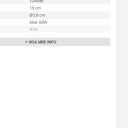
104446
19 cm
Ø5,8 cm
Max 60W
IP20
Svart
+ VISA MER INFO
Ingår ej
E27
Takkrok
150 cm (Svart)
älla
230V
Markslöjd