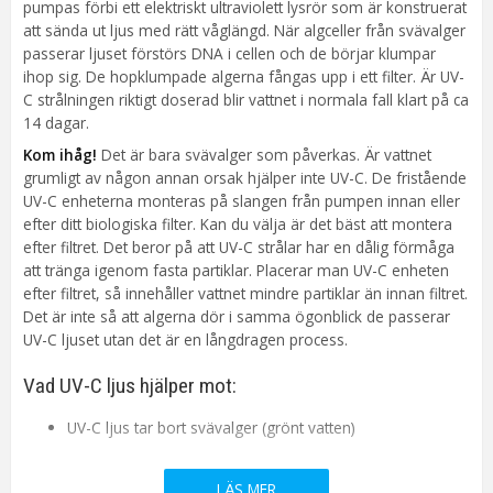
pumpas förbi ett elektriskt ultraviolett lysrör som är konstruerat
att sända ut ljus med rätt våglängd. När algceller från svävalger
passerar ljuset förstörs DNA i cellen och de börjar klumpar
ihop sig. De hopklumpade algerna fångas upp i ett filter. Är UV-
C strålningen riktigt doserad blir vattnet i normala fall klart på ca
14 dagar.
Kom ihåg!
Det är bara svävalger som påverkas. Är vattnet
grumligt av någon annan orsak hjälper inte UV-C. De fristående
UV-C enheterna monteras på slangen från pumpen innan eller
efter ditt biologiska filter. Kan du välja är det bäst att montera
efter filtret. Det beror på att UV-C strålar har en dålig förmåga
att tränga igenom fasta partiklar. Placerar man UV-C enheten
efter filtret, så innehåller vattnet mindre partiklar än innan filtret.
Det är inte så att algerna dör i samma ögonblick de passerar
UV-C ljuset utan det är en långdragen process.
Vad UV-C ljus hjälper mot:
UV-C ljus tar bort svävalger (grönt vatten)
Du får ett klart vatten om UV-C dosen doseras riktigt
Det kan i vissa fall användas mot parasiter och bakterier.
LÄS MER