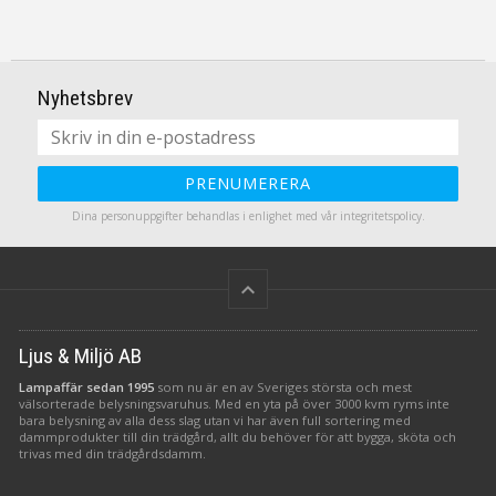
Nyhetsbrev
PRENUMERERA
Dina personuppgifter behandlas i enlighet med vår
integritetspolicy
.
keyboard_arrow_up
Ljus & Miljö AB
Lampaffär sedan 1995
som nu är en av Sveriges största och mest
välsorterade belysningsvaruhus. Med en yta på över 3000 kvm ryms inte
bara belysning av alla dess slag utan vi har även full sortering med
dammprodukter till din trädgård, allt du behöver för att bygga, sköta och
trivas med din trädgårdsdamm.