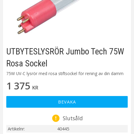
UTBYTESLYSRÖR Jumbo Tech 75W
Rosa Sockel
75W UV-C lysrör med rosa stiftsockel för rening av din damm
1 375
KR
BEVAKA
Slutsåld
Artikelnr
40445