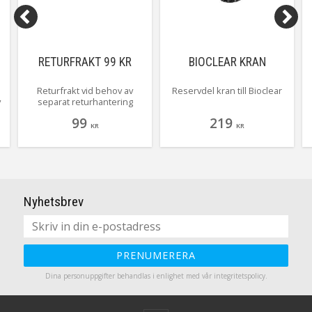
RETURFRAKT 99 KR
BIOCLEAR KRAN
Returfrakt vid behov av
Reservdel kran till Bioclear
v
separat returhantering
99
219
KR
KR
t
Nyhetsbrev
PRENUMERERA
Dina personuppgifter behandlas i enlighet med vår
integritetspolicy
.