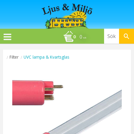
0
KR
Filter
UVC lampa & Kvartsglas