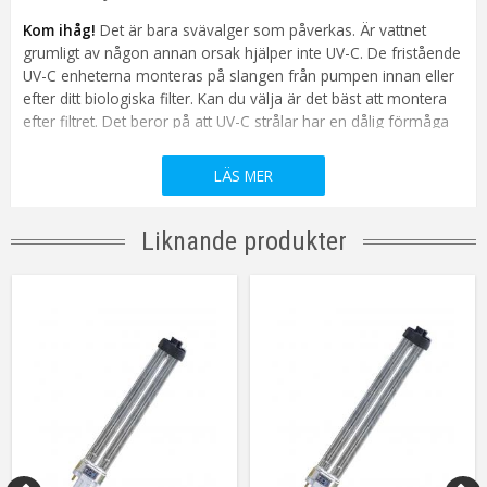
Kom ihåg!
Det är bara svävalger som påverkas. Är vattnet
grumligt av någon annan orsak hjälper inte UV-C. De fristående
UV-C enheterna monteras på slangen från pumpen innan eller
efter ditt biologiska filter. Kan du välja är det bäst att montera
efter filtret. Det beror på att UV-C strålar har en dålig förmåga
att tränga igenom fasta partiklar. Placerar man UV-C enheten
efter filtret, så innehåller vattnet mindre partiklar än innan filtret.
LÄS MER
Det är inte så att algerna dör i samma ögonblick de passerar
UV-C ljuset utan det är en långdragen process.
Liknande produkter
Vad UV-C ljus hjälper mot:
UV-C ljus tar bort svävalger (grönt vatten)
Du får ett klart vatten om UV-C dosen doseras riktigt
Det kan i vissa fall användas mot parasiter och bakterier.
Vattnet skall då passera långsamt och UV-C ljuset skall
överdimensioneras.