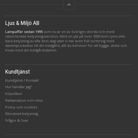
keyboard_arrow_up
Ljus & Miljö AB
Lampaffär sedan 1995
som nu är en av Sveriges största och mest
välsorterade belysningsvaruhus. Med en yta på över 3000 kvm ryms inte
bara belysning av alla dess slag utan vi har även full sortering med
dammprodukter till din trädgård, allt du behöver för att bygga, sköta och
trivas med din trädgårdsdamm.
Kundtjänst
Kundtjänst / Kontakt
Hur handlar jag?
Köpvillkor
Reklamation och retur
Policy och cookies
Elkostnad belysning
Frågor & Svar