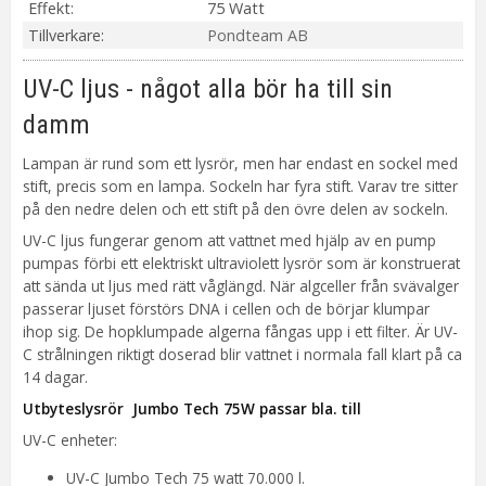
Effekt
75 Watt
Tillverkare
Pondteam AB
UV-C ljus - något alla bör ha till sin
damm
Lampan är rund som ett lysrör, men har endast en sockel med
stift, precis som en lampa. Sockeln har fyra stift. Varav tre sitter
på den nedre delen och ett stift på den övre delen av sockeln.
UV-C ljus fungerar genom att vattnet med hjälp av en pump
pumpas förbi ett elektriskt ultraviolett lysrör som är konstruerat
att sända ut ljus med rätt våglängd. När algceller från svävalger
passerar ljuset förstörs DNA i cellen och de börjar klumpar
ihop sig. De hopklumpade algerna fångas upp i ett filter. Är UV-
C strålningen riktigt doserad blir vattnet i normala fall klart på ca
14 dagar.
Utbyteslysrör Jumbo Tech 75W passar bla. till
UV-C enheter:
UV-C Jumbo Tech 75 watt 70.000 l.