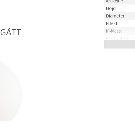
Artikelnr
Höjd
Diameter
Effekt
IP-klass
Material / Färg
Ljuskälla
Sockel
Montering
On/Off
Kabellängd
Spänning Ljusk
Skärmstorlek
Tillverkare