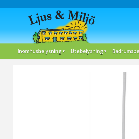
Inomhusbelysning
Utebelysning
Badrumsbe