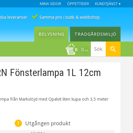
MINA SIDOR
ÖPPETTIDER
KUNDTJÄNST
bba leveranser
Samma pris i butik & webbshop
BELYSNING
TRÄDGÅRDSMILJÖ
0
KR
N Fönsterlampa 1L 12cm
ampa från Markslöjd med Opalvit liten kupa och 3,5 meter
Utgången produkt