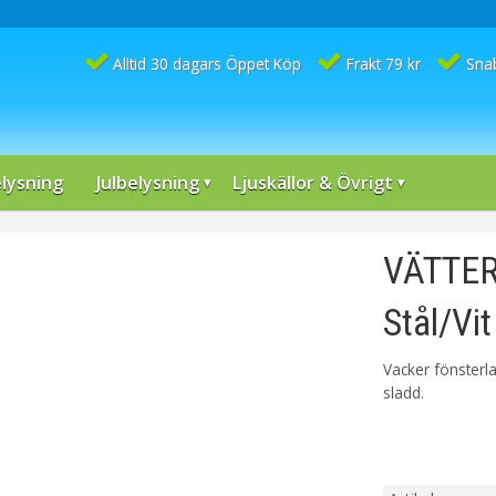
Alltid 30 dagars Öppet Köp
Frakt 79 kr
Sna
lysning
Julbelysning
Ljuskällor & Övrigt
VÄTTER
Stål/Vit
Vacker fönsterl
sladd.