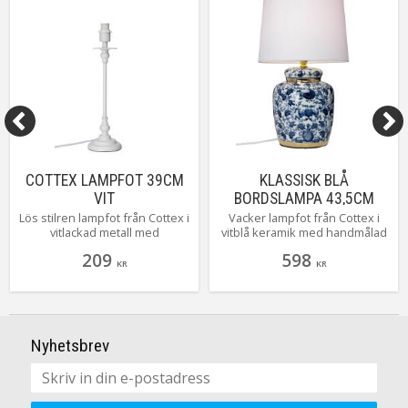
COTTEX LAMPFOT 39CM
KLASSISK BLÅ
VIT
BORDSLAMPA 43,5CM
BLÅ/VIT
Lös stilren lampfot från Cottex i
Vacker lampfot från Cottex i
vitlackad metall med
vitblå keramik med handmålad
skärmringar och en höjd på 39
gulddekor. En lampa som
209
598
cm hög. En strålande basfot
tydligt inspirerats av antikt
KR
KR
som lätt finner sin plats i
kinesiskt porslin. Denna
hemmets alla rum. Kombinera
dekorativa sötnöten levereras
fritt med någon av alla härliga
givetvis komplett med sin vita
skärmar som finns att välja på.
hatt i linne. Finns även som
mindre modell med en höjd på
Nyhetsbrev
30,5cm.