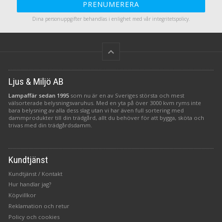
PRENUMERERA
Dina personuppgifter behandlas i enlighet med vår
integritetspolicy
.
keyboard_arrow_up
Ljus & Miljö AB
Lampaffär sedan 1995
som nu är en av Sveriges största och mest
välsorterade belysningsvaruhus. Med en yta på över 3000 kvm ryms inte
bara belysning av alla dess slag utan vi har även full sortering med
dammprodukter till din trädgård, allt du behöver för att bygga, sköta och
trivas med din trädgårdsdamm.
Kundtjänst
Kundtjänst / Kontakt
Hur handlar jag?
Köpvillkor
Reklamation och retur
Policy och cookies