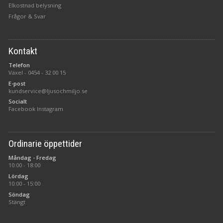
Elkostnad belysning
Frågor & Svar
Kontakt
Telefon
Växel -
0454 - 32 00 15
E-post
kundservice@ljusochmiljo.se
Socialt
Facebook
Instagram
Ordinarie öppettider
Måndag - Fredag
10:00 - 18:00
Lördag
10:00 - 15:00
Söndag
Stängt