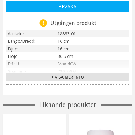
BEVAKA
Utgången produkt
Artikelnr
18833-01
Längd/Bredd
16 cm
Djup
16 cm
Höjd
36,5 cm
Effekt
Max 40W
Spänning
220-240V
+ VISA MER INFO
IP-klass
IP20
Material / Färg
Vit
Ljuskälla
Ingår ej
Sockel
E14
Liknande produkter
On/Off
Brytare på sladd
Energiklass
A++ - E
Anslutning
Väggkontakt
Tillverkare
Aneta Belysning AB