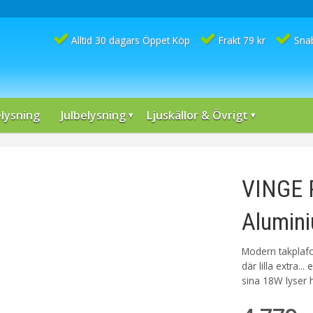
Alltid 30 dagars Öppet Köp
Frakt 79 kr
Sna
lysning
Julbelysning
Ljuskällor & Övrigt
VINGE 
Alumin
Modern takplafon
där lilla extra..
sina 18W lyser 