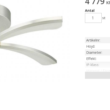
4 779
K
Antal
st
Artikelnr
Höjd
Diameter
Effekt
IP-klass
Material / Färg
Ljuskälla
Sockel
Ljusfärg
Lumen
Tillverkare