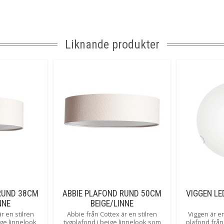
Liknande produkter
RUND 38CM
ABBIE PLAFOND RUND 50CM
VIGGEN L
NNE
BEIGE/LINNE
r en stilren
Abbie från Cottex är en stilren
Viggen är en
ige linnelook
tygplafond i beige linnelook som
plafond från