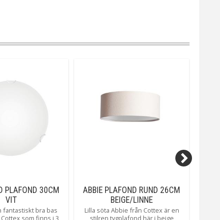
ED PLAFOND 30CM
ABBIE PLAFOND RUND 26CM
IG
VIT
BEIGE/LINNE
 fantastiskt bra bas
Lilla söta Abbie från Cottex är en
Iglo, 
 Cottex som finns i 3
stilren tygplafond här i beige
belys