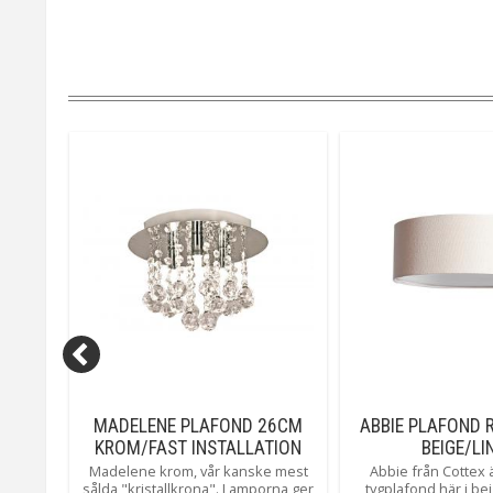
2CM
MADELENE PLAFOND 26CM
ABBIE PLAFOND 
KROM/FAST INSTALLATION
BEIGE/LI
vackert
Madelene krom, vår kanske mest
Abbie från Cottex ä
äng för
sålda "kristallkrona". Lamporna ger
tygplafond här i be