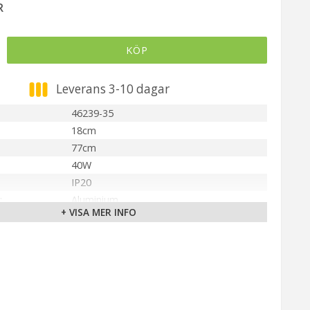
R
KÖP
Leverans 3-10 dagar
46239-35
18cm
77cm
40W
IP20
Aluminium
+ VISA MER INFO
LED 40W
Integrerad LED
Varmvit (3000K)
2800 lm
Oriva