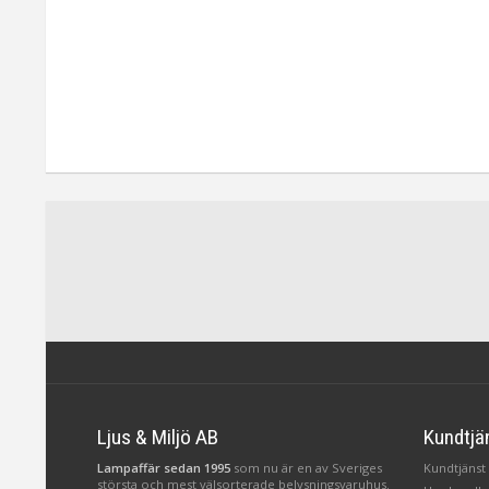
Ljus & Miljö AB
Kundtjä
Lampaffär sedan 1995
som nu är en av Sveriges
Kundtjänst 
största och mest välsorterade belysningsvaruhus.