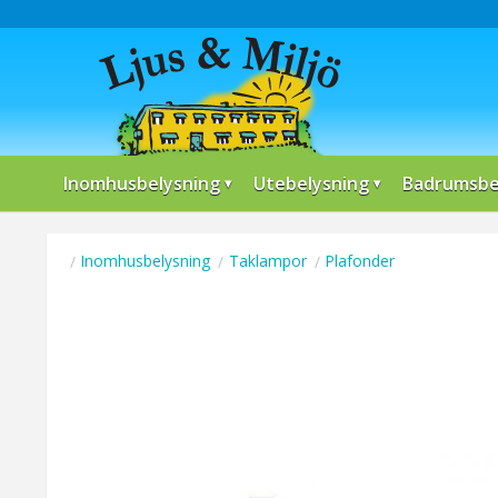
Inomhusbelysning
Utebelysning
Badrumsbe
Inomhusbelysning
Taklampor
Plafonder