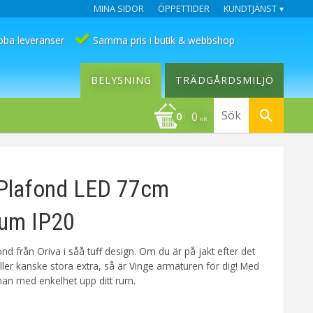
MINA SIDOR
ÖPPETTIDER
KUNDTJÄNST
bba leveranser
Samma pris i butik & webbshop
BELYSNING
TRÄDGÅRDSMILJÖ
0
KR
Plafond LED 77cm
ium IP20
d från Oriva i såå tuff design. Om du är på jakt efter det
. eller kanske stora extra, så är Vinge armaturen för dig! Med
han med enkelhet upp ditt rum.