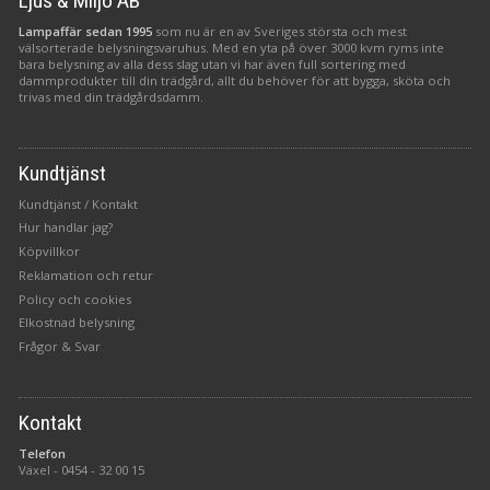
Ljus & Miljö AB
Lampaffär sedan 1995
som nu är en av Sveriges största och mest
välsorterade belysningsvaruhus. Med en yta på över 3000 kvm ryms inte
bara belysning av alla dess slag utan vi har även full sortering med
dammprodukter till din trädgård, allt du behöver för att bygga, sköta och
trivas med din trädgårdsdamm.
Kundtjänst
Kundtjänst / Kontakt
Hur handlar jag?
Köpvillkor
Reklamation och retur
Policy och cookies
Elkostnad belysning
Frågor & Svar
Kontakt
Telefon
Växel -
0454 - 32 00 15