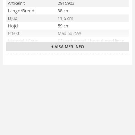
Artikelnr
2915903
Längd/Bredd
38 cm
Djup
11,5 cm
Höjd
59 cm
Effekt
Max 5x25W
Material / Färg
Råsvart metall / bomull med linne
+ VISA MER INFO
look
Sockel
E14
Kabellängd
200 cm
Anpassad för
Inomhus
Tillverkare
PR Home