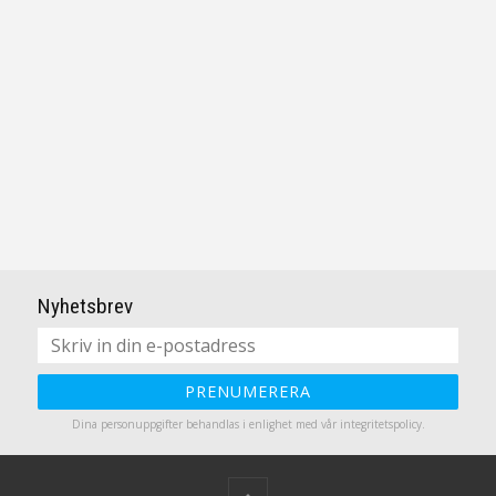
Nyhetsbrev
PRENUMERERA
Dina personuppgifter behandlas i enlighet med vår
integritetspolicy
.