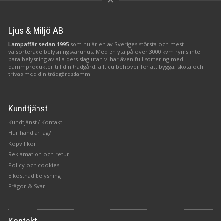
keyboard_arrow_up
Ljus & Miljö AB
Lampaffär sedan 1995
som nu är en av Sveriges största och mest
välsorterade belysningsvaruhus. Med en yta på över 3000 kvm ryms inte
bara belysning av alla dess slag utan vi har även full sortering med
dammprodukter till din trädgård, allt du behöver för att bygga, sköta och
trivas med din trädgårdsdamm.
Kundtjänst
Kundtjänst / Kontakt
Hur handlar jag?
Köpvillkor
Reklamation och retur
Policy och cookies
Elkostnad belysning
Frågor & Svar
Kontakt